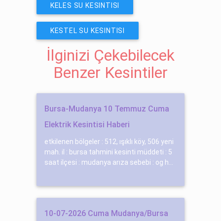
KELES SU KESINTISI
KESTEL SU KESINTISI
İlginizi Çekebilecek
Benzer Kesintiler
Bursa-Mudanya 10 Temmuz Cuma
Elektrik Kesintisi Haberi
etkilenen bölgeler : 512, ışıklı köy, 506 yeni
mah. il : bursa tahmini kesinti müddeti : 5
saat ilçesi : mudanya arıza sebebi : og h...
10-07-2026 Cuma Mudanya/Bursa