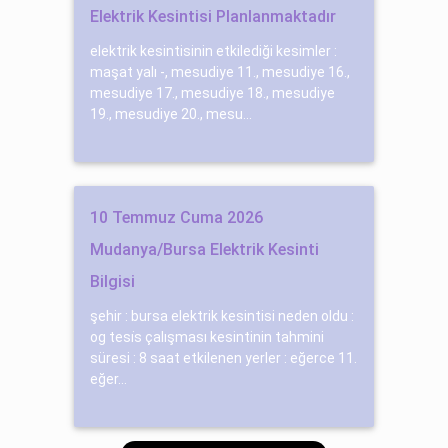
Elektrik Kesintisi Planlanmaktadır
elektrik kesintisinin etkilediği kesimler :
maşat yalı -, mesudiye 11., mesudiye 16.,
mesudiye 17., mesudiye 18., mesudiye
19., mesudiye 20., mesu...
10 Temmuz Cuma 2026
Mudanya/Bursa Elektrik Kesinti
Bilgisi
şehir : bursa elektrik kesintisi neden oldu :
og tesi̇s çalışması kesintinin tahmini
süresi : 8 saat etkilenen yerler : eğerce 11.
eğer...