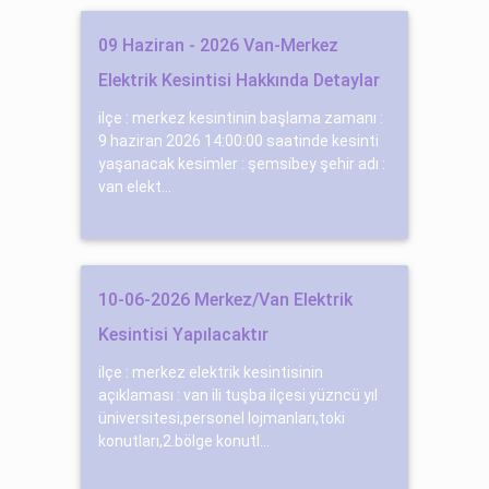
09 Haziran - 2026 Van-Merkez
Elektrik Kesintisi Hakkında Detaylar
ilçe : merkez kesintinin başlama zamanı :
9 haziran 2026 14:00:00 saatinde kesinti
yaşanacak kesimler : şemsi̇bey şehir adı :
van elekt...
10-06-2026 Merkez/Van Elektrik
Kesintisi Yapılacaktır
ilçe : merkez elektrik kesintisinin
açıklaması : van ili tuşba ilçesi yüzncü yıl
üniversitesi,personel lojmanları,toki
konutları,2.bölge konutl...