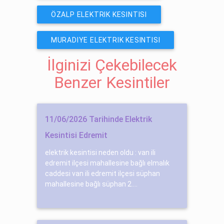
ÖZALP ELEKTRIK KESINTISI
MURADIYE ELEKTRIK KESINTISI
İlginizi Çekebilecek
Benzer Kesintiler
11/06/2026 Tarihinde Elektrik
Kesintisi Edremit
elektrik kesintisi neden oldu : van ili
edremit ilçesi mahallesine bağlı elmalık
caddesi van ili edremit ilçesi süphan
mahallesine bağlı süphan 2....