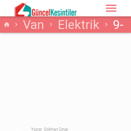
menu
Van
Elektrik
9-
home
06-2026 Van Elektrik
Kesintisi
Planlanmaktadır
Yazar: Gökhan Çınar