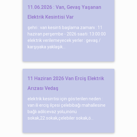
11.06.2026 : Van, Gevaş Yaşanan
Elektrik Kesintisi Var
şehri : van kesinti başlama zamanı : 11
haziran perşembe - 2026 saati :13:00:00
elektrik verilemeyecek yerler : gevaş /
karşıyaka yaklaşık...
11 Haziran 2026 Van Erciş Elektrik
Arızası Vedaş
elektrik kesintisi için gösterilen neden :
van ili erciş ilçesi çelebibağı mahallesine
bağlı adilcevaz yolu,inönü
sokak,22.sokak,çelebiler sokak,ö...