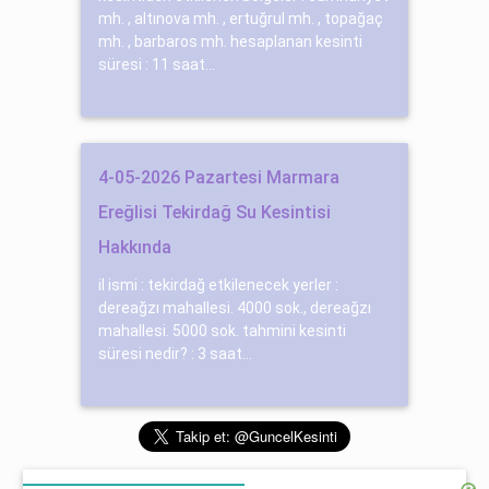
mh. , altınova mh. , ertuğrul mh. , topağaç
mh. , barbaros mh. hesaplanan kesinti
süresi : 11 saat...
4-05-2026 Pazartesi Marmara
Ereğlisi Tekirdağ Su Kesintisi
Hakkında
il ismi : tekirdağ etkilenecek yerler :
dereağzı mahallesi. 4000 sok., dereağzı
mahallesi. 5000 sok. tahmini kesinti
süresi nedir? : 3 saat...