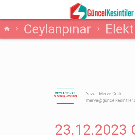
Ceylanpınar
Elekt
home
Şanlıurfa Yaşanan Elekt
Yazar: Merve Çelik
merve@guncelkesintiler
23.12.2023 