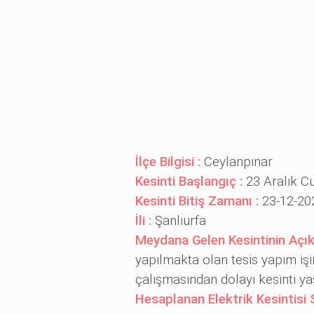
İlçe Bilgisi :
Ceylanpınar
Kesinti Başlangıç :
23 Aralık C
Kesinti Bitiş Zamanı :
23-12-20
İli :
Şanlıurfa
Meydana Gelen Kesintinin Açı
yapılmakta olan tesi̇s yapım i̇şi̇
çalışmasından dolayı kesi̇nti̇ y
Hesaplanan Elektrik Kesintisi 