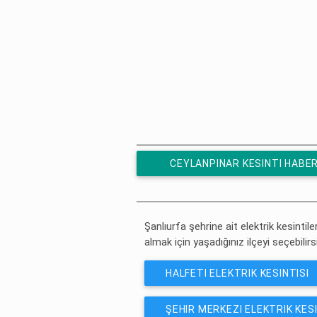
CEYLANPINAR KESINTI HABE
ÜCRETSIZ ABONE OL
Şanlıurfa şehrine ait elektrik kesintile
almak için yaşadığınız ilçeyi seçebilirs
HALFETI ELEKTRIK KESINTISI
ŞEHIR MERKEZI ELEKTRIK KESI