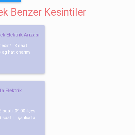
cek Benzer Kesintiler
ek Elektrik Arızası
nedir? : 8 saat
çe ag hat onarım
fa Elektrik
 saati :09:00 ilçesi :
 saat il : şanlıurfa