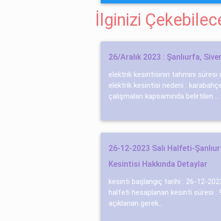
İlginizi Çekebile
26/Aralık 2023 : Şanlıurfa, Siver
elektrik kesintisinin tahmini süresi 
elektrik kesintisi nedeni : karabah
çalışmaları kapsamında beli̇rti̇len ...
26-12-2023 Salı Halfeti-Şanlıur
Kesintisi Hakkında Detaylar
kesinti başlangıç tarihi : 26-12-2023
halfeti hesaplanan kesinti süresi : 9
açıklanan gerek...