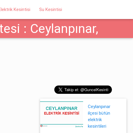
Elektrik Kesintisi
Su Kesintisi
si : Ceylanpınar,
ır
Ceylanpınar
ilçesi bütün
elektrik
kesintileri