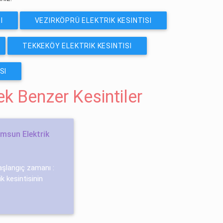
I
VEZIRKÖPRÜ ELEKTRIK KESINTISI
TEKKEKÖY ELEKTRIK KESINTISI
SI
cek Benzer Kesintiler
msun Elektrik
başlangıç zamanı :
k kesintisinin