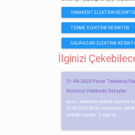
YAKAKENT ELEKTRIK KESINTIS
TERME ELEKTRIK KESINTISI
SALIPAZARI ELEKTRIK KESINTI
İlginizi Çekebile
31-08-2025 Pazar Tekkeköy/Sa
Kesintisi Hakkında Detaylar
ilçesi : tekkeköy elektrik kesintisi 
31.08.2025 08:00 saatlerinde elektri
bildirilen süresi : 3 saat el...