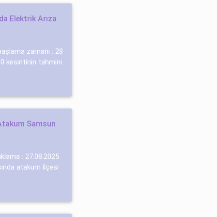
 Elektrik Arıza
i başlama zamanı : 28
 kesintinin tahmini
 Atakum Samsun
ıklama : 27.08.2025
sında atakum i̇lçesi̇