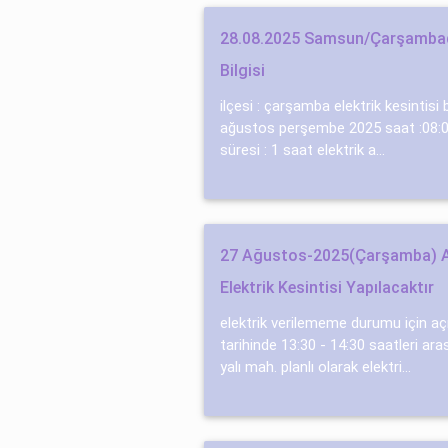
28.08.2025 Samsun/Çarşambada
Bilgisi
ilçesi : çarşamba elektrik kesintis
ağustos perşembe 2025 saat :08:00
süresi : 1 saat elektrik a...
27 Ağustos-2025(Çarşamba)
Elektrik Kesintisi Yapılacaktır
elektrik verilememe durumu için aç
tari̇hi̇nde 13:30 - 14:30 saatleri̇ ara
yalı mah. planlı olarak elektri...