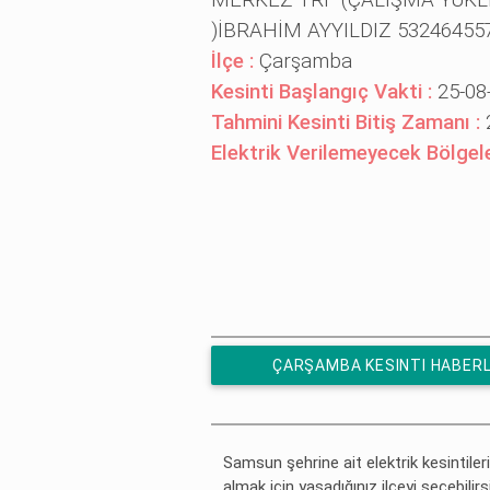
MERKEZ TRF (ÇALIŞMA YÜKL
)İBRAHİM AYYILDIZ 5324645
İlçe :
Çarşamba
Kesinti Başlangıç Vakti :
25-08
Tahmini Kesinti Bitiş Zamanı :
Elektrik Verilemeyecek Bölgel
ÇARŞAMBA KESINTI HABERL
ÜCRETSIZ ABONE OL
Samsun şehrine ait elektrik kesintileri
almak için yaşadığınız ilçeyi seçebilirs