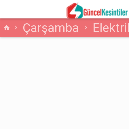
Çarşamba
Elektri
home
Elektrik Kesintisi Yaşa