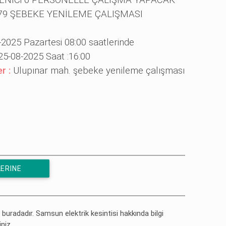
ENİCi 6 PERSONELLE ÇALIŞMA YAPACAK
579 ŞEBEKE YENİLEME ÇALIŞMASI
-2025 Pazartesi 08:00 saatlerinde
25-08-2025 Saat :16:00
er :
Ulupınar mah. şebeke yeni̇leme çalışması
ERINE
 buradadır. Samsun elektrik kesintisi hakkında bilgi
iniz.