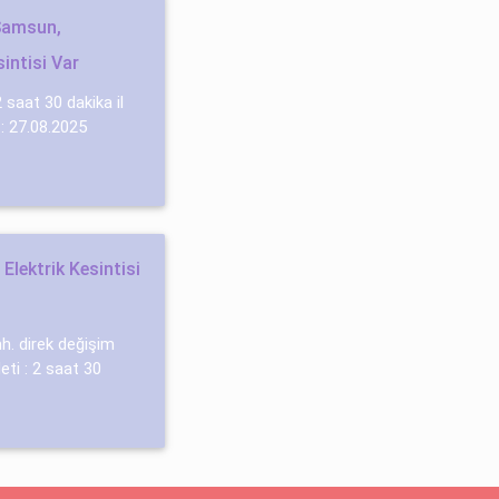
Samsun,
intisi Var
2 saat 30 dakika il
 : 27.08.2025
lektrik Kesintisi
. di̇rek deği̇şi̇m
ti : 2 saat 30