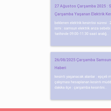
27 Ağustos Çarşamba 2025 : 
Çarşamba Yaşanan Elektrik Kes
beklenen elektrik kesintisi süresi : 
ismi : samsun elektrik arıza sebebi
tarihinde 09:00-11:30 saat aralığ...
26/08/2025 Çarşamba Samsun E
Haberi
kesinti yaşanacak alanlar : epçeli̇ mh
çalışması hesaplanan kesinti müdde
dakika ilçe : çarşamba kesintini...