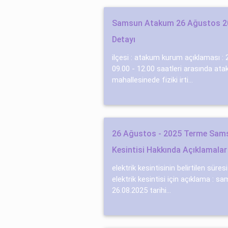
Samsun Atakum 26 Ağustos 202
Detayı
ilçesi : atakum kurum açıklaması : 26
09.00 - 12.00 saatleri̇ arasında atak
mahallesi̇nede fi̇zi̇ki̇ i̇rti...
26 Ağustos - 2025 Terme Sams
Kesintisi Hakkında Açıklamalar
elektrik kesintisinin belirtilen süres
elektrik kesintisi için açıklama : sa
26.08.2025 tarihi...