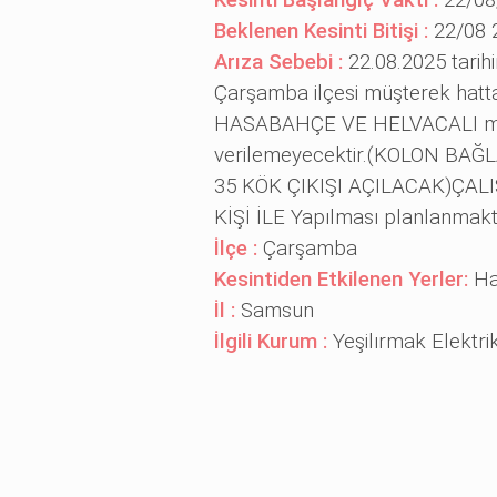
Kesinti Başlangıç Vakti :
22/08
Beklenen Kesinti Bitişi :
22/08 
Arıza Sebebi :
22.08.2025 tarih
Çarşamba ilçesi müşterek hatt
HASABAHÇE VE HELVACALI mahal
verilemeyecektir.(KOLON BA
35 KÖK ÇIKIŞI AÇILACAK)ÇA
KİŞİ İLE Yapılması planlanma
İlçe :
Çarşamba
Kesintiden Etkilenen Yerler:
Ha
İl :
Samsun
İlgili Kurum :
Yeşilırmak Elektri