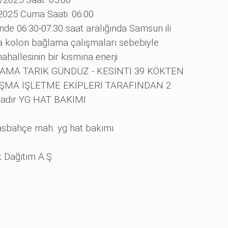
/2025 Saat :05:00
2025 Cuma Saati :06:00
inde 06:30-07:30 saat aralığında Samsun ili
a kolon bağlama çalışmaları sebebiyle
lesinin bir kısmına enerji
ĞLAMA TARIK GÜNDÜZ - KESİNTİ 39 KÖKTEN
LIŞMA İŞLETME EKİPLERİ TARAFINDAN 2
ktadır YG HAT BAKIMI
sbahçe mah. yg hat bakımı
k Dağıtım A.Ş.