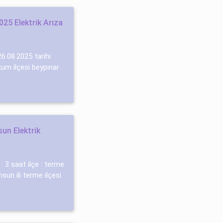
5 Elektrik Arıza
.08.2025 tari̇hi̇
um i̇lçesi̇ beypınar
un Elektrik
i : 3 saat ilçe : terme
msun ili terme ilçesi