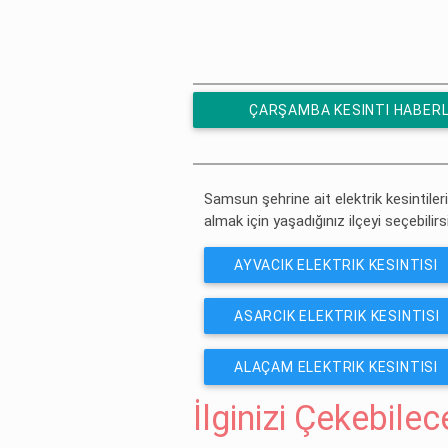
ÇARŞAMBA KESINTI HABERL
ÜCRETSIZ ABONE OL
Samsun şehrine ait elektrik kesintileri
almak için yaşadığınız ilçeyi seçebilirs
AYVACIK ELEKTRIK KESINTISI
ASARCIK ELEKTRIK KESINTISI
ALAÇAM ELEKTRIK KESINTISI
İlginizi Çekebile