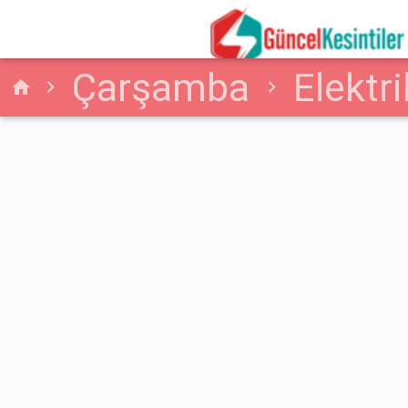
Çarşamba
Elektri
home
Çarşamba Elektrik Kesi