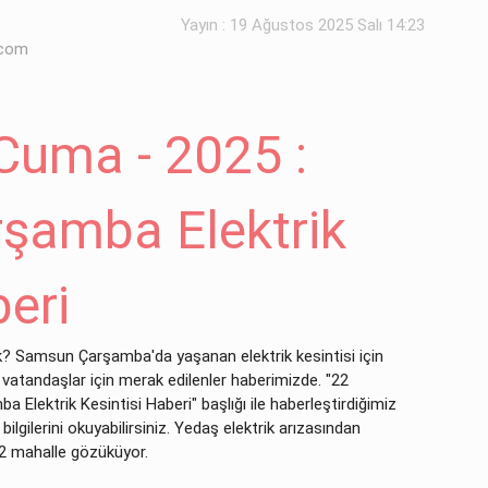
Yayın : 19 Ağustos 2025 Salı 14:23
.com
Cuma - 2025 :
şamba Elektrik
beri
k? Samsun Çarşamba'da yaşanan elektrik kesintisi için
vatandaşlar için merak edilenler haberimizde. "22
lektrik Kesintisi Haberi" başlığı ile haberleştirdiğimiz
lgilerini okuyabilirsiniz. Yedaş elektrik arızasından
 2 mahalle gözüküyor.