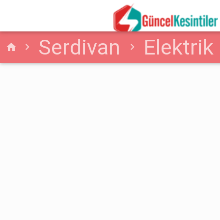
Serdivan
Elektrik
home
Kesintisi Serdivan