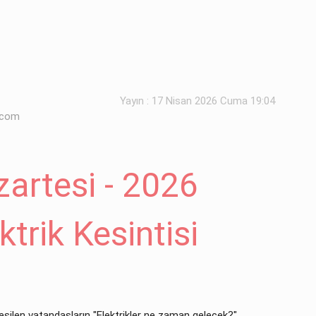
Yayın : 17 Nisan 2026 Cuma 19:04
.com
artesi - 2026
trik Kesintisi
 kesilen vatandaşların "Elektrikler ne zaman gelecek?"