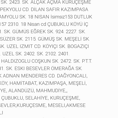
 SK. 2423. SK. ALÇAK AÇMA KURUÇEŞME
 IPEKYOLU CD. DİLAN SAFIR KAZIMPASA
MYOLU SK. 18 NISAN İsimsiz153 DUTLUK
z157 2310. 18 Nisan cd ÇUBUKLU KÖYÜ İÇ
. SK. GÜMÜS EĞREK SK. 924. 2227. SK.
N SÜZER SK. 2115. GÜMÜŞ SK. MEŞELİ SK.
SK. UZEL IZMIT CD. KÖYIÇI SK. BOGAZIÇI
 UZEL SK. 2402. SK. 2102. 2401.
ALDIZOGLU COŞKUN SK. 2472. SK. P.T.T.
431. SK. ESKI BESEVLER ÖMERAĞA SK.
EK ADNAN MENDERES CD. DAĞYONCALI,
ÖY, HAMİTABAT, KAZIMPAŞA, MEŞELİ,
IYE, ALANDÜZÜ, MAHMUDİYE,,
 ÇUBUKLU, SELAHİYE, KURUÇEŞME,
SEVLER,KURUÇESME, MESELI,AKMESE
LI