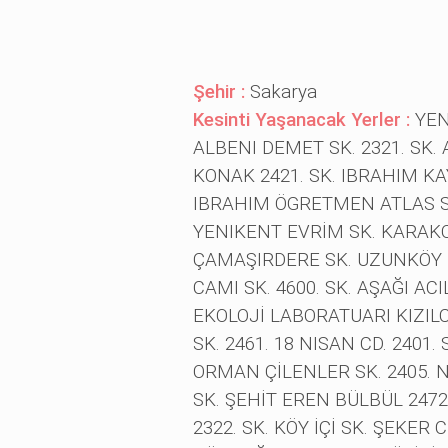
Şehir :
Sakarya
Kesinti Yaşanacak Yerler :
YEN
ALBENI DEMET SK. 2321. SK. 
KONAK 2421. SK. IBRAHIM KAY
IBRAHIM ÖGRETMEN ATLAS STA
YENIKENT EVRİM SK. KARAKOL 
ÇAMAŞIRDERE SK. UZUNKÖY İ
CAMI SK. 4600. SK. AŞAĞI AC
EKOLOJİ LABORATUARI KIZILC
SK. 2461. 18 NISAN CD. 2401.
ORMAN ÇİLENLER SK. 2405. NI
SK. ŞEHİT EREN BÜLBÜL 2472.
2322. SK. KÖY İÇİ SK. ŞEKER 