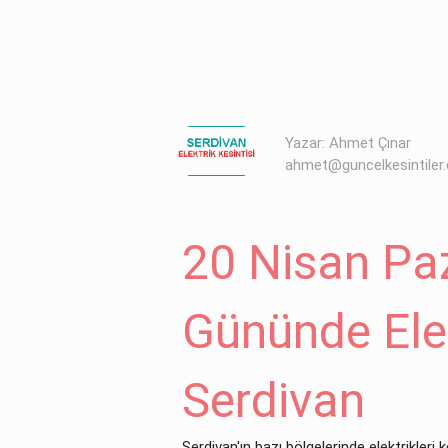
Yazar: Ahmet Çınar
ahmet@guncelkesintiler
20 Nisan Paz
Gününde Elek
Serdivan
Serdivan'ın bazı bölgelerinde elektrikleri