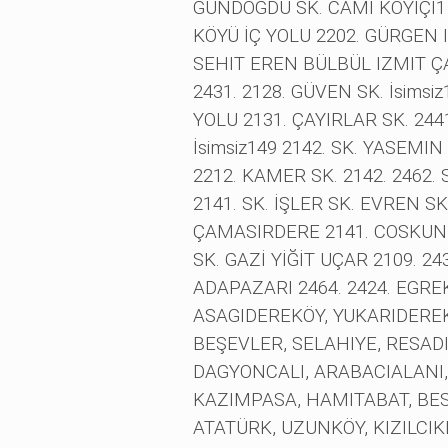
GÜNDOĞDU SK. CAMI KÖYİÇİ1
KÖYÜ İÇ YOLU 2202. GÜRGEN
SEHIT EREN BÜLBÜL IZMIT ÇA
2431. 2128. GÜVEN SK. İsimsi
YOLU 2131. ÇAYIRLAR SK. 2441
İsimsiz149 2142. SK. YASEMI
2212. KAMER SK. 2142. 2462. 
2141. SK. İŞLER SK. EVREN SK.
ÇAMASIRDERE 2141. COSKUN H
SK. GAZİ YİĞİT UÇAR 2109. 2
ADAPAZARI 2464. 2424. EGR
ASAGIDEREKÖY, YUKARIDEREK
BEŞEVLER, SELAHIYE, RESAD
DAGYONCALI, ARABACIALANI,
KAZIMPASA, HAMITABAT, BE
ATATÜRK, UZUNKÖY, KIZILCIK