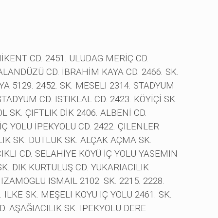
İKENT CD. 2451. ULUDAG MERİÇ CD.
ALANDÜZÜ CD. İBRAHİM KAYA CD. 2466. SK.
A 5129. 2452. SK. MESELI 2314. STADYUM
DYUM CD. ISTIKLAL CD. 2423. KÖYİÇİ SK.
SK. ÇIFTLIK DİK 2406. ALBENİ CD.
Ç YOLU İPEKYOLU CD. 2422. ÇILENLER
ILIK SK. DUTLUK SK. ALÇAK AÇMA SK.
IKLI CD. SELAHİYE KÖYÜ İÇ YOLU YASEMIN
 SK. DIK KURTULUŞ CD. YUKARIACILIK
ZAMOGLU ISMAIL 2102. SK. 2215. 2228.
 İLKE SK. MEŞELİ KÖYÜ İÇ YOLU 2461. SK.
CD. AŞAĞIACILIK SK. IPEKYOLU DERE