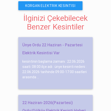
KORGAN ELEKTRIK KESINTISI
İlginizi Çekebilecek
Benzer Kesintiler
Ünye Ordu 22 Haziran - Pazartesi
Elektrik Kesintisi Var
kesintinin başlama zamanı : 22.06.2026
saati :08:00 ilçe adı : ünye kesinti nedeni :
22.06.2026 tari̇hi̇nde 09:00-17:00 saatleri̇
arasında ...
22 Haziran-2026(Pazartesi)
Ordu/Gölköy Elektrik Kesinti Haberi