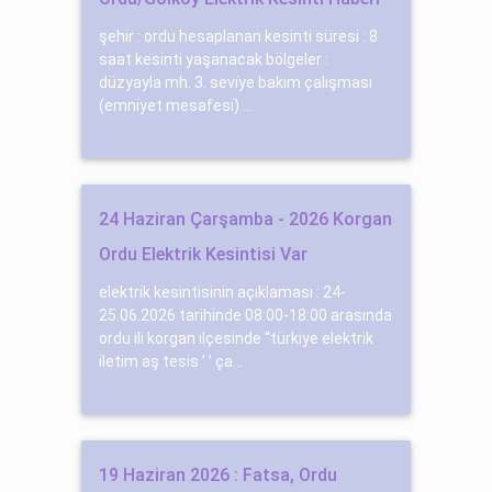
şehir : ordu hesaplanan kesinti süresi : 8
saat kesinti yaşanacak bölgeler :
düzyayla mh. 3. sevi̇ye bakım çalışması
(emni̇yet mesafesi̇) ...
24 Haziran Çarşamba - 2026 Korgan
Ordu Elektrik Kesintisi Var
elektrik kesintisinin açıklaması : 24-
25.06.2026 tarihinde 08:00-18:00 arasında
ordu ili korgan ılçesinde “türkiye elektrik
iletim aş tesis ’ ’ ça...
19 Haziran 2026 : Fatsa, Ordu