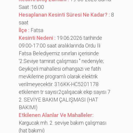
Saat :16:00
Hesaplanan Kesinti Süresi Ne Kadar? :
8
saat
İlçe :
Fatsa
Kesinti Nedeni :
19.06.2026 tarihinde
09:00-17:00 saat aralıklarında Ordu İli
Fatsa Belediyemiz sınırları içerisinde
‘2.Seviye tamirat çalışması ‘’ nedeniyle;
Geyikçeli mahallesi orhangazi ve fatih
mevkilerine programlı olarak elektrik
verilmeyecektir. 316KK-HC5201178
etkilenen tr sayısı:2çalışacak ekip sayısı 7
2. SEVİYE BAKIM ÇALIŞMASI (HAT
BAKIMI)
Etkilenen Alanlar Ve Mahalleler:
Kargucak mh. 2. sevi̇ye bakım çalışması
(hat bakımı)