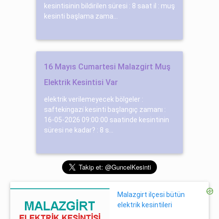
kesintisinin bildirilen süresi : 8 saat il : muş
kesinti başlama zama...
16 Mayıs Cumartesi Malazgirt Muş
Elektrik Kesintisi Var
elektrik verilemeyecek bölgeler :
safteki̇ngazi̇ kesinti başlangıç zamanı :
16-05-2026 09:00:00 saatinde kesintinin
süresi ne kadar? : 8 s...
Malazgirt ilçesi bütün
elektrik kesintileri