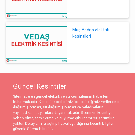
Muş Vedaş elektrik
kesintileri
Güncel Kesintiler
Sitemizde en güncel elektrik ve su kesintilerinin haberleri
bulunmaktadır. Kesinti haberlerimiz için edindiğimiz veriler enerji
dağıtım şirketleri, su dağıtım şirketleri ve belediyelerin
yayınladıkları duyurulara dayanmaktadır. Sitemizin kesintiye
sebep olma, tamir etme ve duyurma gibi resmi bir sorumluğu
yoktur. Detaylarını araştırıp haberleştirdiğimiz kesinti bilgilerini
güvenle öğrenebilirsiniz.