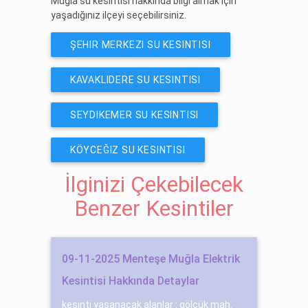
Muğla su kesintisi hakkında bilgi almak için
yaşadığınız ilçeyi seçebilirsiniz.
ŞEHIR MERKEZI SU KESINTISI
KAVAKLIDERE SU KESINTISI
SEYDIKEMER SU KESINTISI
KÖYCEĞIZ SU KESINTISI
İlginizi Çekebilecek
Benzer Kesintiler
09-11-2025 Menteşe Muğla Elektrik
Kesintisi Hakkında Detaylar
kesinti yaşanacak alanlar : gölcük mah.