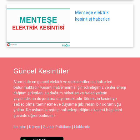
Menteşe elektrik
kesintisi haberleri
Güncel Kesintiler
Sitemizde en güncel elektrik ve su kesintilerinin haberleri
bulunmaktadır. Kesinti haberlerimiz için edindiğimiz veriler enerji
dağıtım şirketleri, su dağıtım şirketleri ve belediyelerin
yayınladıkları duyurulara dayanmaktadır. Sitemizin kesintiye
sebep olma, tamir etme ve duyurma gibi resmi bir sorumluğu
yoktur. Detaylarını araştırıp haberleştirdiğimiz kesinti bilgilerini
güvenle öğrenebilirsiniz.
İletişim
|
Künye
|
Gizlilik Politikası
|
Hakkında