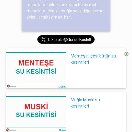
mahallesi : gölcük sokak. ortaköy mah.
mahallesi : denizli muğla yolu, diğer küme
evleri, ortaköy mah. bsr...
Menteşe ilçesi bütün su
kesintileri
Muğla Muski su
kesintileri