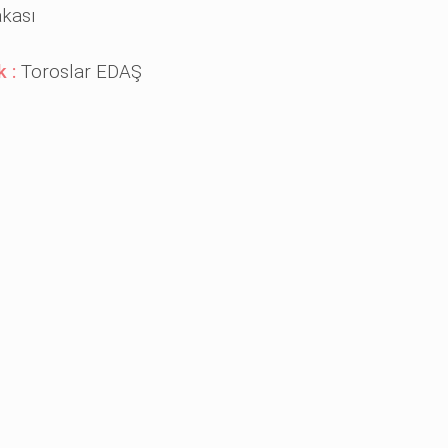
akası
k :
Toroslar EDAŞ