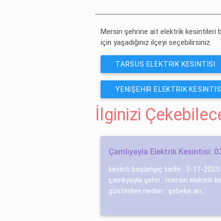
ÜCRETSIZ ABONE OL
Mersin şehrine ait elektrik kesintileri 
için yaşadığınız ilçeyi seçebilirsiniz.
TARSUS ELEKTRIK KESINTISI
YENIŞEHIR ELEKTRIK KESINTIS
İlginizi Çekebile
Çamlıyayla Elektrik Kesintisi: 
kesinti başlangıç tarihi : 3-11-2025 
çamlıyayla şehri : mersin elektrik ke
gösterilen neden : şebeke arı...