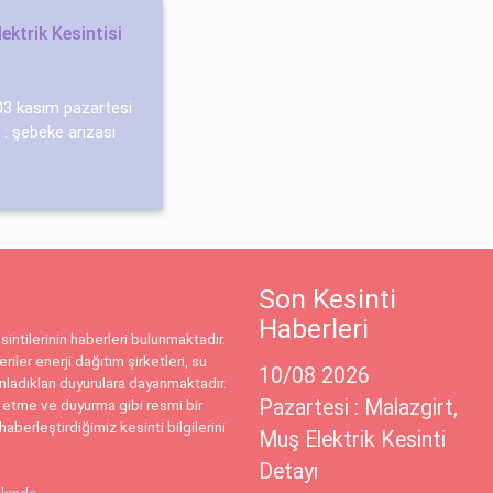
ektrik Kesintisi
: 03 kasım pazartesi
 : şebeke arızası
Son Kesinti
Haberleri
intilerinin haberleri bulunmaktadır.
riler enerji dağıtım şirketleri, su
10/08 2026
ınladıkları duyurulara dayanmaktadır.
Pazartesi : Malazgirt,
 etme ve duyurma gibi resmi bir
haberleştirdiğimiz kesinti bilgilerini
Muş Elektrik Kesinti
Detayı