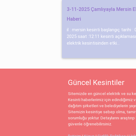
3-11-2025 Çamlıyayla Mersin El
Haberi
il : mersin kesinti başlangıç tarihi 
2025 saat :12:11 kesinti açıklaması
elektrik kesintisinden etki...
Güncel Kesintiler
Sitemizde en güncel elektrik ve su kes
Kesinti haberlerimiz için edindiğimiz ve
dağıtım şirketleri ve belediyelerin yay
Sitemizin kesintiye sebep olma, tamir
sorumluğu yoktur. Detaylarını araştırıp 
güvenle öğrenebilirsiniz.