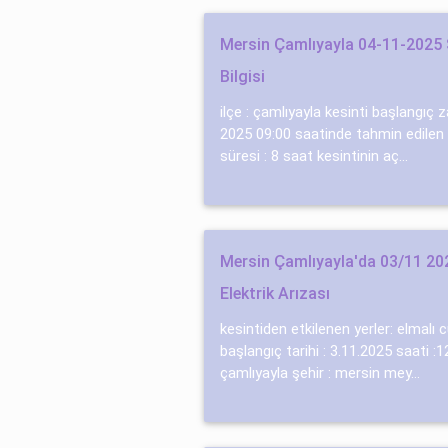
Mersin Çamlıyayla 04-11-2025 S
Bilgisi
ilçe : çamlıyayla kesinti başlangıç
2025 09:00 saatinde tahmin edilen e
süresi : 8 saat kesintinin aç...
Mersin Çamlıyayla'da 03/11 20
Elektrik Arızası
kesintiden etkilenen yerler: elmalı
başlangıç tarihi : 3.11.2025 saati :12
çamlıyayla şehir : mersin mey...