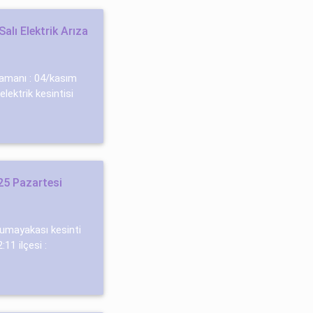
alı Elektrik Arıza
 zamanı : 04/kasım
lektrik kesintisi
25 Pazartesi
 cumayakası kesinti
:11 ilçesi :