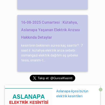
16-08-2025 Cumartesi : Kütahya,
Aslanapa Yaşanan Elektrik Arızası
Hakkında Detaylar
kesintinin beklenen süresi kaç saattir? : 7
saat il : kütahya elektrik arıza sebebi :
osmangazi elektrik dağıtım aş şebeke
tesis, onarım-t...
Aslanapa ilçesi bütün
elektrik kesintileri