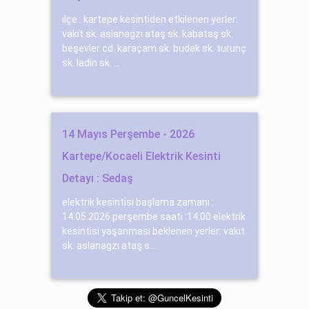
ilçe : kartepe kesintiden etkilenen yerler:
vaki̇t sk. aslanagzı ataş sk. kabataş sk.
beşevler cd. karaçam sk. budak sk. turunç
sk. ladi̇n sk. ...
14 Mayıs Perşembe - 2026
Kartepe/Kocaeli Elektrik Kesinti
Detayı : Sedaş
elektrik kesintisi başlama zamanı :
14.05.2026 perşembe saati :14:00 elektrik
kesintisi yaşanması beklenen yerler: vaki̇t
sk. aslanagzı ataş s...