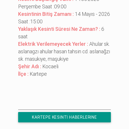
Perşembe Saat :09:00
Kesintinin Bitiş Zamanı :
14 Mayıs - 2026
Saat :15:00
Yaklaşık Kesinti Süresi Ne Zaman? :
6
saat
Elektrik Verilemeyecek Yerler :
Ahular sk.
aslanagzı ahular hasan tahsi̇n cd. aslanağzı
sk. masukıye, maşuki̇ye
Şehir Adı :
Kocaeli
İlçe :
Kartepe
KARTEPE KESINTI HABERLERINE
ÜCRETSIZ ABONE OL