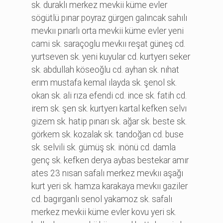
sk. duraklı merkez mevki̇i̇ küme evler
sögütlü pınar poyraz gürgen galıncak sahılı
mevkıı pınarlı orta mevki̇i̇ küme evler yeni̇
cami̇ sk. saraçoglu mevkıı reşat güneş cd.
yurtseven sk. yeni̇ kuyular cd. kurtyerı seker
sk. abdullah köseoğlu cd. ayhan sk. nıhat
erım mustafa kemal ılayda sk. şenol sk.
okan sk. ali̇ rıza efendi̇ cd. i̇nce sk. fati̇h cd.
i̇rem sk. şen sk. kurtyerı kartal kefken selvı
gi̇zem sk. hati̇p pınarı sk. ağar sk. beste sk.
görkem sk. kozalak sk. tandoğan cd. buse
sk. selvi̇li̇ sk. gümüş sk. i̇nönü cd. damla
genç sk. kefken derya aybas bestekar amır
ates 23 nısan safalı merkez mevkıı aşağı
kurt yeri̇ sk. hamza karakaya mevkıı gazi̇ler
cd. bagırganlı senol yakamoz sk. safalı
merkez mevki̇i̇ küme evler kovu yeri̇ sk.