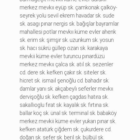
merkez mevkıı eyüp sk. çamkonak çalköy-
seyrek yolu sevi̇l ekrem havadar sk. sude
sk. asagı pınar nergi̇s sk. bağışlar bayramlar
mahallesi potlar mevkıı küme evler ahenk
sk. eri̇m sk. şi̇mşi̇r sk. uzunkum sk. yosun
sk. hacı sükrü güllep ozan sk. karakaya
mevki̇i̇ küme evler turuncu pınardüzü
merkez mevkıı çalca sk. atıl sk. sezenler
cd. dere sk. kefken çakır sk. si̇teler sk.
hi̇cret sk. i̇smai̇l şenoğlu cd. bahadır sk.
damlar yanı sk. akçabeylı seferler mevkıı
dervi̇şoğlu sk. kefken çagdas hatıra sk.
sakallıoglu fırat sk. kayalık sk. fırtına sk.
ballar koç sk. ünal sk. termi̇nal sk. babaköy
merkez mevki̇i̇ küme evler yukarı pınar sk.
kefken atatürk çi̇ğdem sk. çukurdere cd.
doğan sk. sefer sk. beri̇l sk. bülbül sk.