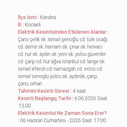
İlçe İsmi :
Kandıra
İli :
Kocaeli
Elektrik Kesintisinden Etkilenen Alanlar :
Çarsı çeli̇k sk. i̇smai̇l şenoğlu cd. türk ocağı
cd. demi̇r sk. hamam sk. çınar sk. helvacı
cd. nur sk. aydın sk. yeni̇ sk. yolcu güvenler
cd. çarşı cd. hür ağva i̇stanbul cd. langır sk.
i̇smai̇l efendi̇ cd. namazgah cd. i̇nönü cd.
ısmaıl senoglu yolcu sk. aydınlık, çarşı,
çarsı, orhan
Tahmini Kesinti Süresi :
4 saat
Kesinti Başlangıç Tarihi :
6.06.2026 Saat
:13:00
Elektrik Kesintisi Ne Zaman Sona Erer?
:
06 Haziran Cumartesi - 2026 Saat :17:00