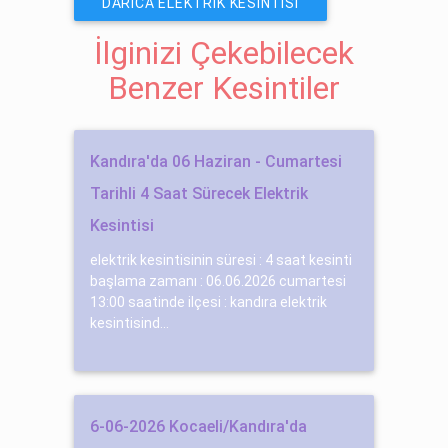
DARICA ELEKTRIK KESINTISI
İlginizi Çekebilecek
Benzer Kesintiler
Kandıra'da 06 Haziran - Cumartesi
Tarihli 4 Saat Sürecek Elektrik
Kesintisi
elektrik kesintisinin süresi : 4 saat kesinti
başlama zamanı : 06.06.2026 cumartesi
13:00 saatinde ilçesi : kandıra elektrik
kesintisind...
6-06-2026 Kocaeli/Kandıra'da