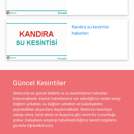
Kandıra su kesintisi
haberleri
Güncel Kesintiler
Sitemizde en güncel elektrik ve su kesintilerinin haberleri
bulunmaktadır. Kesinti haberlerimiz için edindiğimiz veriler enerji
dağıtım şirketleri, su dağıtım şirketleri ve belediyelerin
yayınladıkları duyurulara dayanmaktadır. Sitemizin kesintiye
sebep olma, tamir etme ve duyurma gibi resmi bir sorumluğu
yoktur. Detaylarını araştırıp haberleştirdiğimiz kesinti bilgilerini
güvenle öğrenebilirsiniz.