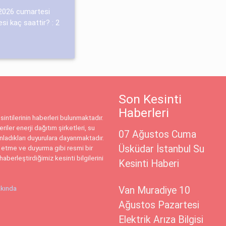
-2026 cumartesi
si kaç saattir? : 2
Son Kesinti
Haberleri
intilerinin haberleri bulunmaktadır.
riler enerji dağıtım şirketleri, su
07 Ağustos Cuma
ınladıkları duyurulara dayanmaktadır.
Üsküdar İstanbul Su
 etme ve duyurma gibi resmi bir
haberleştirdiğimiz kesinti bilgilerini
Kesinti Haberi
kında
Van Muradiye 10
Ağustos Pazartesi
Elektrik Arıza Bilgisi