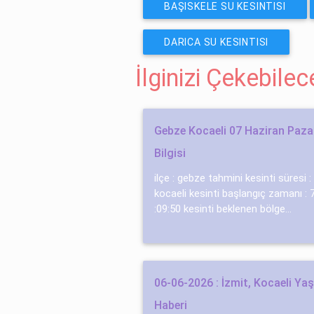
BAŞISKELE SU KESINTISI
DARICA SU KESINTISI
İlginizi Çekebile
Gebze Kocaeli 07 Haziran Pazar
Bilgisi
ilçe : gebze tahmini kesinti süresi :
kocaeli kesinti başlangıç zamanı :
:09:50 kesinti beklenen bölge...
06-06-2026 : İzmit, Kocaeli Ya
Haberi