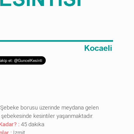
:
Şebeke borusu üzerinde meydana gelen
u şebekesinde kesintiler yaşanmaktadır.
Kadar? :
45 dakika
nlar :
İzmi̇t