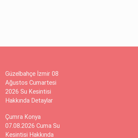
Güzelbahçe İzmir 08
Ağustos Cumartesi
2026 Su Kesintisi
Hakkında Detaylar
Çumra Konya
07.08.2026 Cuma Su
Kesintisi Hakkında