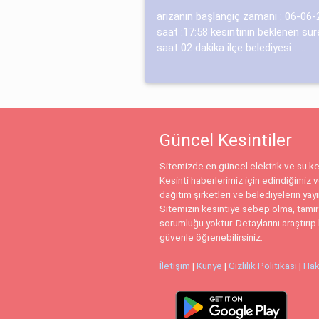
arızanın başlangıç zamanı : 06-06
saat :17:58 kesintinin beklenen süre
saat 02 dakika ilçe belediyesi : ...
Güncel Kesintiler
Sitemizde en güncel elektrik ve su kes
Kesinti haberlerimiz için edindiğimiz ve
dağıtım şirketleri ve belediyelerin yay
Sitemizin kesintiye sebep olma, tamir
sorumluğu yoktur. Detaylarını araştırıp 
güvenle öğrenebilirsiniz.
İletişim
|
Künye
|
Gizlilik Politikası
|
Hak