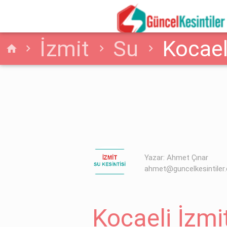
İzmit
Su
Kocael
home
Arızası Hakkında Detay
Yazar: Ahmet Çınar
ahmet@guncelkesintiler
Kocaeli İzmi