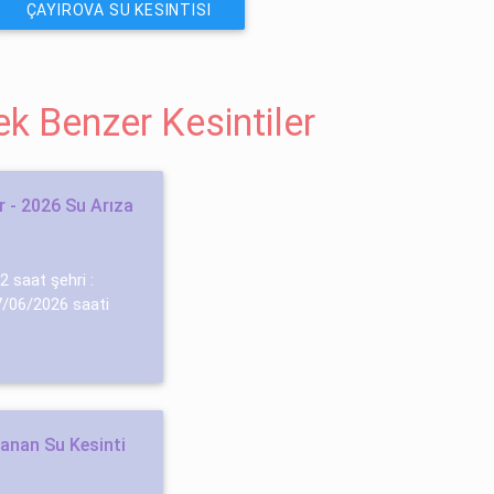
ÇAYIROVA SU KESINTISI
cek Benzer Kesintiler
 - 2026 Su Arıza
 2 saat şehri :
 7/06/2026 saati
şanan Su Kesinti