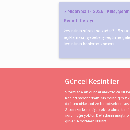
7 Nisan Salı - 2026 : Kilis, Şehi
Kesinti Detayı
kesintinin süresi ne kadar? : 5 saa
açıklaması : şebeke i̇yi̇leşti̇rme çalış
kesintinin başlama zamanı :...
Güncel Kesintiler
Sitemizde en güncel elektrik ve su kes
Kesinti haberlerimiz için edindiğimiz ve
dağıtım şirketleri ve belediyelerin yay
Sitemizin kesintiye sebep olma, tamir
sorumluğu yoktur. Detaylarını araştırıp 
güvenle öğrenebilirsiniz.