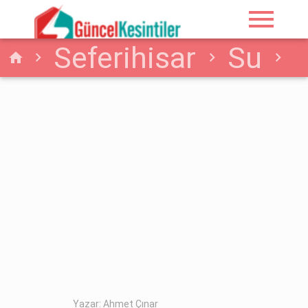
menu
Seferihisar
Su
home
3-06-2026 Çarşamba
Seferihisar/İzmir Su
Kesintisi Hakkında
Yazar: Ahmet Çınar