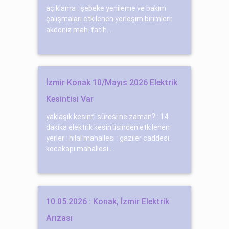
açıklama : şebeke yenileme ve bakım
çalışmaları etkilenen yerleşim birimleri:
akdeniz mah. fatih...
İzmir Konak 10/Mayıs 2026 Elektrik
Kesintisi Var
yaklaşık kesinti süresi ne zaman? : 14
dakika elektrik kesintisinden etkilenen
yerler : hilal mahallesi : gaziler caddesi.
kocakapı mahallesi ...
10.05.2026 : Konak, İzmir Elektrik
Arızası