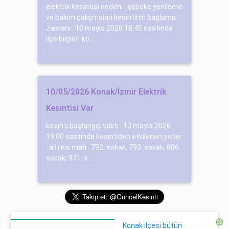
elektrik kesintisi nedeni : şebeke yenileme
ve bakım çalışmaları kesintinin başlama
zamanı : 10 mayıs 2026 18:45 saatinde
ilçe bilgisi : ko...
10/05/2026 Konak/İzmir Elektrik
Kesintisi Var
kesinti başlangıç vakti : 10 mayıs 2026
19:00 saatinde kesintiden etkilenen yerler
: ali reis mah : 792. sokak, 793. sokak, 806.
sokak, 971. s...
Konak ilçesi bütün