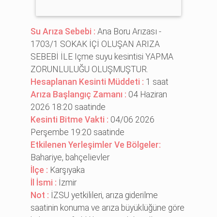
Su Arıza Sebebi :
Ana Boru Arızası -
1703/1 SOKAK İÇİ OLUŞAN ARIZA
SEBEBİ İLE Içme suyu kesintisi YAPMA
ZORUNLULUĞU OLUŞMUŞTUR.
Hesaplanan Kesinti Müddeti :
1 saat
Arıza Başlangıç Zamanı :
04 Haziran
2026 18:20 saatinde
Kesinti Bitme Vakti :
04/06 2026
Perşembe 19:20 saatinde
Etkilenen Yerleşimler Ve Bölgeler:
Bahari̇ye, bahçeli̇evler
İlçe :
Karşıyaka
İl İsmi :
İzmir
Not :
İZSU yetkilileri, arıza giderilme
saatinin konuma ve arıza büyüklüğüne göre