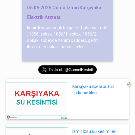
05.06.2026 Cuma İzmir/Karşıyaka
Elektrik Arızası
kesinti yaşanacak bölgeler : bahariye mah
: 1856. sokak, 1856/1. sokak, 1856/2.
sokak, zübeyde hanım caddesi, şehit
ibrahim er sokak. bahçelievler...
Karşıyaka ilçesi bütün
su kesintileri
İzmir İzsu su kesintileri