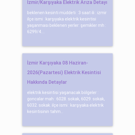
İzmir/Karşıyaka Elektrik Arıza Detayı
beklenen kesinti müddeti : 3 saat ili : izmir
ilçe ismi : karşıyaka elektrik kesintisi
yaşanması beklenen yerler: şemikler mh :
6299/4....
İzmir Karşıyaka 08 Haziran-
2026(Pazartesi) Elektrik Kesintisi
Hakkında Detaylar
elektrik kesintisi yaşanacak bölgeler :
goncalar mah : 6028. sokak, 6029. sokak,
6032. sokak. ilçe ismi : karşıyaka elektrik
kesintisinin tahm...