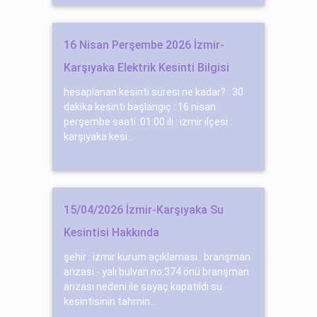
16 Nisan Perşembe 2026 İzmir-
Karşıyaka Elektrik Kesinti Bilgisi
hesaplanan kesinti süresi ne kadar? : 30
dakika kesinti başlangıç : 16 nisan
perşembe saati :01:00 ili : izmir ilçesi :
karşıyaka kesi...
15/04/2026 İzmir-Karşıyaka Su
Kesintisi Hakkında
şehir : izmir kurum açıklaması : branşman
arızası - yalı bulvarı no:374 önü branşman
arızası nedeni ile sayaç kapatıldı su
kesintisinin tahmin...