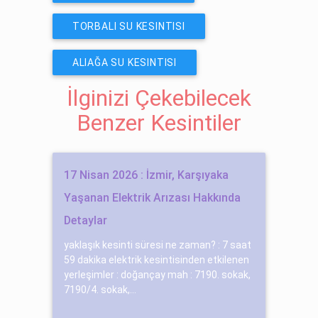
TORBALI SU KESINTISI
ALIAĞA SU KESINTISI
İlginizi Çekebilecek
Benzer Kesintiler
17 Nisan 2026 : İzmir, Karşıyaka
Yaşanan Elektrik Arızası Hakkında
Detaylar
yaklaşık kesinti süresi ne zaman? : 7 saat
59 dakika elektrik kesintisinden etkilenen
yerleşimler : doğançay mah : 7190. sokak,
7190/4. sokak,...