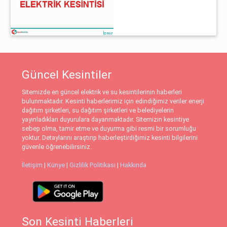
Güncel Kesintiler
Sitemizde en güncel elektrik ve su kesintilerinin haberleri
bulunmaktadır. Kesinti haberlerimiz için edindiğimiz veriler enerji
dağıtım şirketleri, su dağıtım şirketleri ve belediyelerin
yayınladıkları duyurulara dayanmaktadır. Sitemizin kesintiye
sebep olma, tamir etme ve duyurma gibi resmi bir sorumluğu
yoktur. Detaylarını araştırıp haberleştirdiğimiz kesinti bilgilerini
güvenle öğrenebilirsiniz.
İletişim
|
Künye
|
Gizlilik Politikası
|
Hakkında
Son Kesinti Haberleri