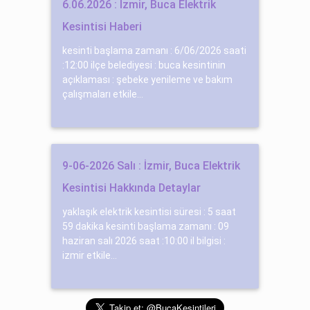
6.06.2026 : İzmir, Buca Elektrik
Kesintisi Haberi
kesinti başlama zamanı : 6/06/2026 saati
:12:00 ilçe belediyesi : buca kesintinin
açıklaması : şebeke yenileme ve bakım
çalışmaları etkile...
9-06-2026 Salı : İzmir, Buca Elektrik
Kesintisi Hakkında Detaylar
yaklaşık elektrik kesintisi süresi : 5 saat
59 dakika kesinti başlama zamanı : 09
haziran salı 2026 saat :10:00 il bilgisi :
izmir etkile...