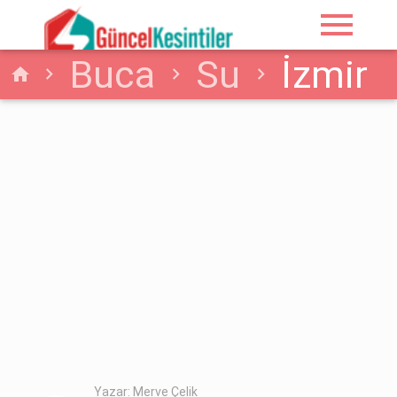
menu
Buca
Su
İzmir
home
Buca 06/Haziran
2026 Su Kesinti
Detayı [İzsu]
Yazar: Merve Çelik