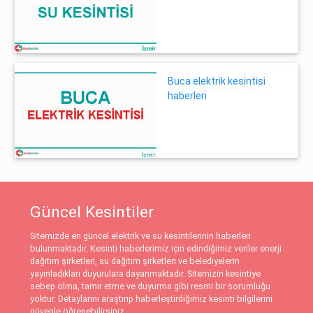
Buca elektrik kesintisi
haberleri
Güncel Kesintiler
Sitemizde en güncel elektrik ve su kesintilerinin haberleri
bulunmaktadır. Kesinti haberlerimiz için edindiğimiz veriler enerji
dağıtım şirketleri, su dağıtım şirketleri ve belediyelerin
yayınladıkları duyurulara dayanmaktadır. Sitemizin kesintiye
sebep olma, tamir etme ve duyurma gibi resmi bir sorumluğu
yoktur. Detaylarını araştırıp haberleştirdiğimiz kesinti bilgilerini
güvenle öğrenebilirsiniz.