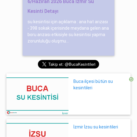
6/Haziran 2026 Buca İzmir Su
Kesinti Detayı
su kesintisi için açıklama : ana hat arızası
- 398 sokak içerisinde meydana gelen ana
boru arızası etkisiyle su kesintisi yapma
zorunluluğu oluşmu...
Buca ilçesi bütün su
kesintileri
İzmir İzsu su kesintileri