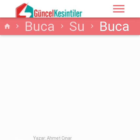
menu
Buca
Su
Buca
home
Su Kesintisi:
6.06.2026 Cumartesi -
İzmir
Yazar: Ahmet Çınar