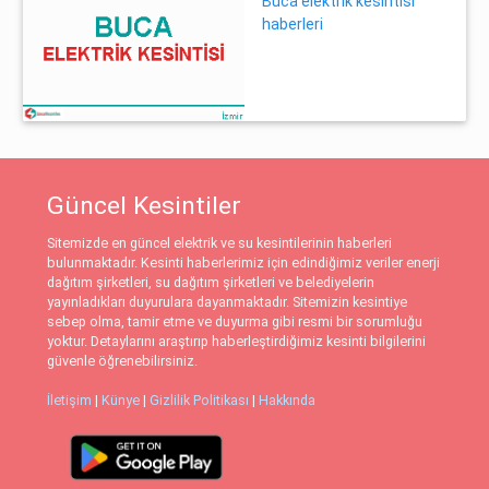
Buca elektrik kesintisi
haberleri
Güncel Kesintiler
Sitemizde en güncel elektrik ve su kesintilerinin haberleri
bulunmaktadır. Kesinti haberlerimiz için edindiğimiz veriler enerji
dağıtım şirketleri, su dağıtım şirketleri ve belediyelerin
yayınladıkları duyurulara dayanmaktadır. Sitemizin kesintiye
sebep olma, tamir etme ve duyurma gibi resmi bir sorumluğu
yoktur. Detaylarını araştırıp haberleştirdiğimiz kesinti bilgilerini
güvenle öğrenebilirsiniz.
İletişim
|
Künye
|
Gizlilik Politikası
|
Hakkında