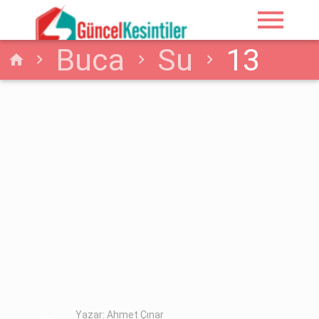
menu
Buca
Su
13
home
Mayıs - 2026
İzmir/Buca'da Su
Arıza Detayı
Yazar: Ahmet Çınar