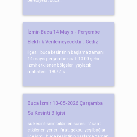
belediyesi : buca...
İzmir-Buca 14 Mayıs - Perşembe
Elektrik Verilemeyecektir : Gediz
ilçesi : buca kesintinin başlama zamanı :
14 mayıs perşembe saat :10:00 şehir :
izmir etkilenen bölgeler : yaylacık
mahallesi : 190/2. s...
Buca İzmir 13-05-2026 Çarşamba
Su Kesinti Bilgisi
su kesintisinin bildirilen süresi : 2 saat
etkilenen yerler : fırat, göksu, yeşi̇lbağlar
ilçe ismi : buca kesintinin başlama zamanı