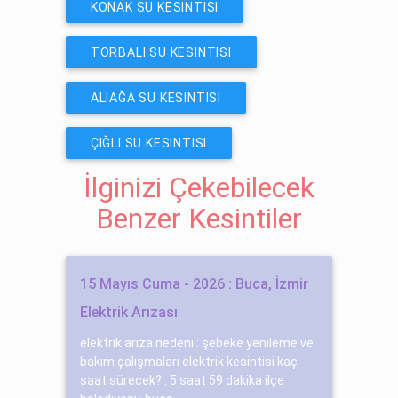
KONAK SU KESINTISI
TORBALI SU KESINTISI
ALIAĞA SU KESINTISI
ÇIĞLI SU KESINTISI
İlginizi Çekebilecek
Benzer Kesintiler
15 Mayıs Cuma - 2026 : Buca, İzmir
Elektrik Arızası
elektrik arıza nedeni : şebeke yenileme ve
bakım çalışmaları elektrik kesintisi kaç
saat sürecek? : 5 saat 59 dakika ilçe