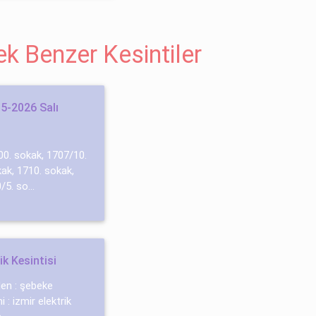
cek Benzer Kesintiler
5-2026 Salı
00. sokak, 1707/10.
ak, 1710. sokak,
5. so...
k Kesintisi
eden : şebeke
 : izmir elektrik