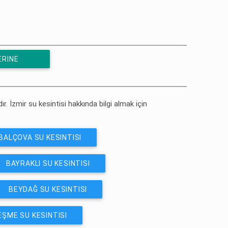
ERINE
ır. İzmir su kesintisi hakkında bilgi almak için
BALÇOVA SU KESINTISI
BAYRAKLI SU KESINTISI
BEYDAĞ SU KESINTISI
EŞME SU KESINTISI