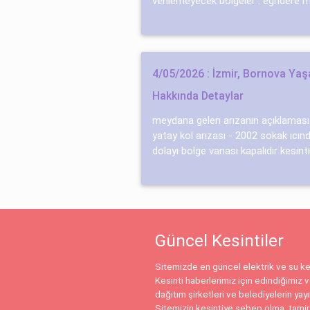
verilemeyecek bölgeler : eğridere m.
4/05/2026 : İzmir, Bornova Yaş
Hakkında Detaylar
meydana gelen arızanın açıklaması 
yatay kol arızası - 2002 sokak ıcı
dolayı bolge vanası kapalıdır kesinti.
Güncel Kesintiler
Sitemizde en güncel elektrik ve su kes
Kesinti haberlerimiz için edindiğimiz ve
dağıtım şirketleri ve belediyelerin yay
Sitemizin kesintiye sebep olma, tamir