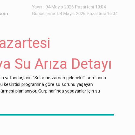
Yayın : 04 Mayıs 2026 Pazartesi 10:04
.com
Güncelleme: 04 Mayıs 2026 Pazartesi 16:04
azartesi
a Su Arıza Detayı
ilen vatandaşların "Sular ne zaman gelecek?" sorularına
 su kesintisi programına göre su sorunu yaşayan
sürmesi planlanıyor. Gürpınar'ında yaşayanlar için su