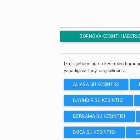
BORNOVA KESINTI HABERL
ÜCRETSIZ ABONE OL
İzmir şehrine ait su kesintileri buradad
yaşadığınız ilçeyi seçebilirsiniz.
ALIAĞA SU KESINTISI
BAYINDIR SU KESINTISI
BERGAMA SU KESINTISI
BUCA SU KESINTISI
Ç