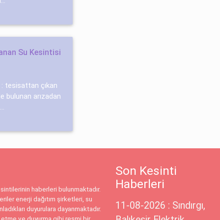
..
anan Su Kesintisi
: tesisattan çıkan
nde bulunan arızadan
..
Son Kesinti
Haberleri
intilerinin haberleri bulunmaktadır.
riler enerji dağıtım şirketleri, su
11-08-2026 : Sındırgı,
ınladıkları duyurulara dayanmaktadır.
Balıkesir Elektrik
 etme ve duyurma gibi resmi bir