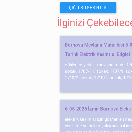
ÇIĞLI SU KESINTISI
İlginizi Çekebile
Bornova Mevlana Mahallesi 5-0
Tarihli Elektrik Kesintisi Bilgisi
etkilenen yerler : mevlana mah : 17
sokak, 1707/11. sokak, 1707/9. sok
1710/2. sokak, 1710/4. sokak, 1710/
6-05-2026 İzmir Bornova Elektri
elektrik kesintisi için gösterilen n
yenileme ve bakım çalışmaları il ismi