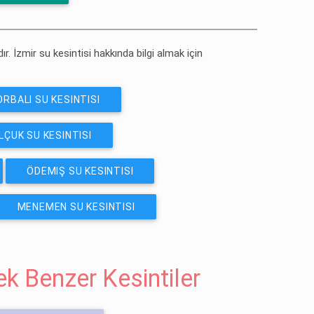
ır. İzmir su kesintisi hakkında bilgi almak için
RBALI SU KESINTISI
LÇUK SU KESINTISI
ÖDEMIŞ SU KESINTISI
MENEMEN SU KESINTISI
cek Benzer Kesintiler