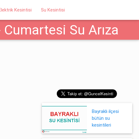
Elektrik Kesintisi
Su Kesintisi
 - Cumartesi Su Arıza
Bayraklı ilçesi
bütün su
kesintileri