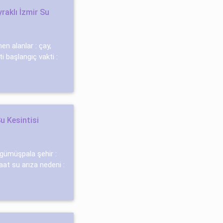
raklı İzmir Su
nen alanlar : çay,
ti başlangıç vakti :
u Kesintisi
: gümüşpala şehir :
saat su arıza nedeni :