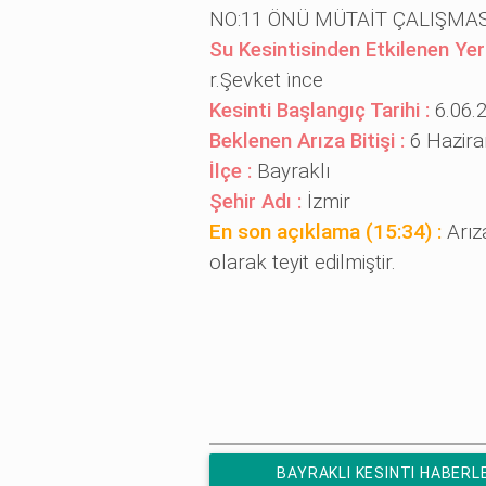
NO:11 ÖNÜ MÜTAİT ÇALIŞMASI 
Su Kesintisinden Etkilenen Yer
r.Şevket i̇nce
Kesinti Başlangıç Tarihi :
6.06.
Beklenen Arıza Bitişi :
6 Hazira
İlçe :
Bayraklı
Şehir Adı :
İzmir
En son açıklama (15:34) :
Arız
olarak teyit edilmiştir.
BAYRAKLI KESINTI HABERL