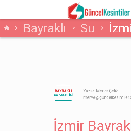
Bayraklı
Su
İzmi
home
Detayı
Yazar: Merve Çelik
merve@guncelkesintiler
İzmir Bayrakl