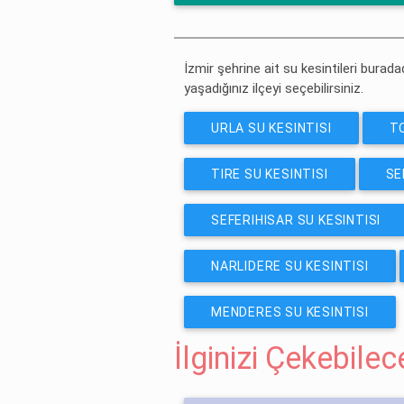
ÜCRETSIZ ABONE OL
İzmir şehrine ait su kesintileri buradad
yaşadığınız ilçeyi seçebilirsiniz.
URLA SU KESINTISI
TO
TIRE SU KESINTISI
SE
SEFERIHISAR SU KESINTISI
NARLIDERE SU KESINTISI
MENDERES SU KESINTISI
İlginizi Çekebile