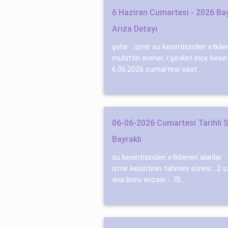
6 Haziran Cumartesi - 2026 Bay
Arıza Detayı
şehir : izmir su kesintisinden etkile
muhi̇tti̇n erener, r.şevket i̇nce kesin
6.06.2026 cumartesi saat...
06-06-2026 Cumartesi Tarihli S
Bayraklı
su kesintisinden etkilenen alanlar 
izmir kesintinin tahmini süresi : 2 
ana boru arızası - 70...