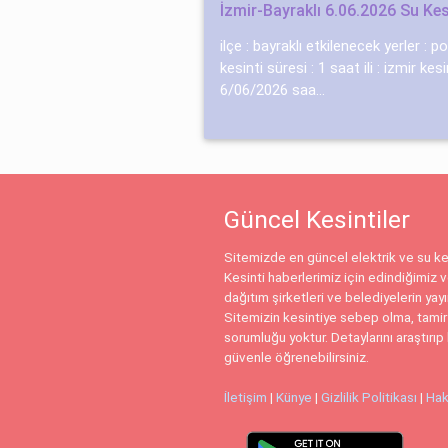
İzmir-Bayraklı 6.06.2026 Su Kes
ilçe : bayraklı etkilenecek yerler : 
kesinti süresi : 1 saat ili : izmir kes
6/06/2026 saa...
Güncel Kesintiler
Sitemizde en güncel elektrik ve su kes
Kesinti haberlerimiz için edindiğimiz ve
dağıtım şirketleri ve belediyelerin yay
Sitemizin kesintiye sebep olma, tamir
sorumluğu yoktur. Detaylarını araştırıp 
güvenle öğrenebilirsiniz.
İletişim
|
Künye
|
Gizlilik Politikası
|
Hak