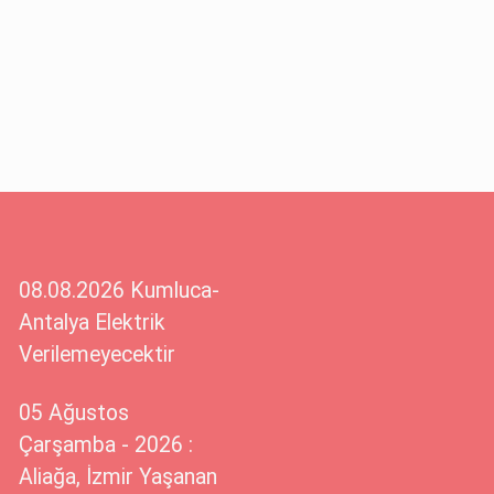
08.08.2026 Kumluca-
Antalya Elektrik
Verilemeyecektir
05 Ağustos
Çarşamba - 2026 :
Aliağa, İzmir Yaşanan