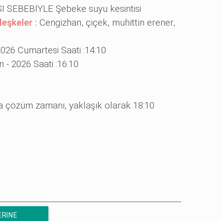
SEBEBİYLE Şebeke suyu kesintisi
leşkeler :
Cengi̇zhan, çi̇çek, muhi̇tti̇n erener,
2026 Cumartesi Saati :14:10
n - 2026 Saati :16:10
a çözüm zamanı, yaklaşık olarak 18:10
ERINE