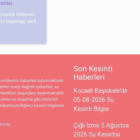
intisi
postacılar beklenen
inti başlangıç vakti :
Son Kesinti
Haberleri
intilerinin haberleri bulunmaktadır.
riler enerji dağıtım şirketleri, su
Kocaeli Başiskele'de
ınladıkları duyurulara dayanmaktadır.
05-08-2026 Su
 etme ve duyurma gibi resmi bir
haberleştirdiğimiz kesinti bilgilerini
Kesinti Bilgisi
kında
Çiğli İzmir 5 Ağustos
2026 Su Kesintisi