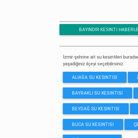
BAYINDIR KESINTI HABERL
ÜCRETSIZ ABONE OL
İzmir şehrine ait su kesintileri buradad
yaşadığınız ilçeyi seçebilirsiniz.
ALIAĞA SU KESINTISI