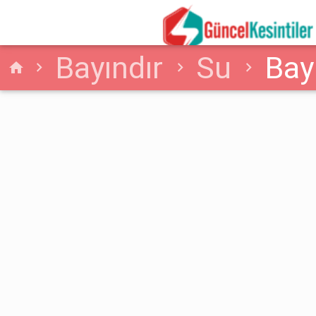
Bayındır
Su
Bay
home
Su Kesintisi