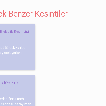
BERGAMA SU KESINTISI
BORNOVA SU KESINTISI
EŞME SU KESINTISI
cek Benzer Kesintiler
Elektrik Kesintisi
aat 59 dakika ilçe
meyecek yerler :