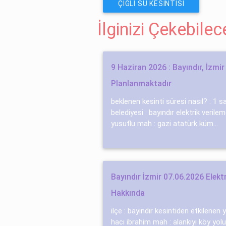
BAYRAKLI SU KESINTISI
BEYDAĞ SU KESINTISI
BUCA SU KESINTISI
Ç
ÇIĞLI SU KESINTISI
İlginizi Çekebile
9 Haziran 2026 : Bayındır, İzmir 
Planlanmaktadır
beklenen kesinti süresi nasıl? : 1 s
belediyesi : bayındır elektrik verile
yusuflu mah : gazi atatürk küm...