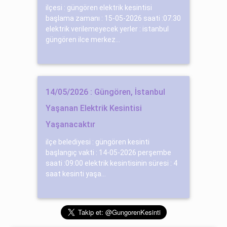
ilçesi : güngören elektrik kesintisi
başlama zamanı : 15-05-2026 saati :07:30
elektrik verilemeyecek yerler : istanbul
güngören ilce merkez...
14/05/2026 : Güngören, İstanbul
Yaşanan Elektrik Kesintisi
Yaşanacaktır
ilçe belediyesi : güngören kesinti
başlangıç vakti : 14-05-2026 perşembe
saati :09:00 elektrik kesintisinin süresi : 4
saat kesinti yaşa...