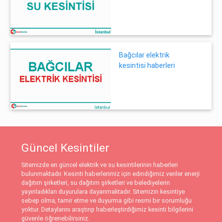
Bağcılar elektrik
kesintisi haberleri
Güncel Kesintiler
Sitemizde en güncel elektrik ve su kesintilerinin haberleri
bulunmaktadır. Kesinti haberlerimiz için edindiğimiz veriler enerji
dağıtım şirketleri, su dağıtım şirketleri ve belediyelerin
yayınladıkları duyurulara dayanmaktadır. Sitemizin kesintiye
sebep olma, tamir etme ve duyurma gibi resmi bir sorumluğu
yoktur. Detaylarını araştırıp haberleştirdiğimiz kesinti bilgilerini
güvenle öğrenebilirsiniz.