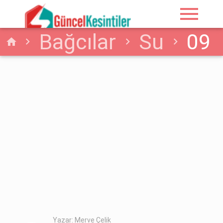
menu
Bağcılar
Su
09
home
Haziran - 2026
İstanbul/Bağcılar Su
Arızası Hakkında
Detaylar
Yazar: Merve Çelik