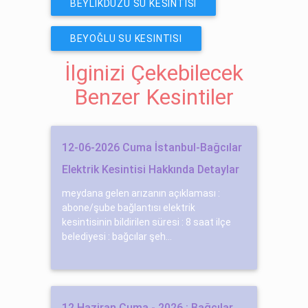
BEYLIKDÜZÜ SU KESINTISI
BEYOĞLU SU KESINTISI
İlginizi Çekebilecek
Benzer Kesintiler
12-06-2026 Cuma İstanbul-Bağcılar
Elektrik Kesintisi Hakkında Detaylar
meydana gelen arızanın açıklaması :
abone/şube bağlantısı elektrik
kesintisinin bildirilen süresi : 8 saat ilçe
belediyesi : bağcılar şeh...
12 Haziran Cuma - 2026 : Bağcılar,