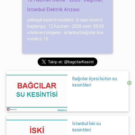
İstanbul Elektrik Arızası
yaklaşık kesinti müddeti : 8 saat kesinti
başlangıç : 12 haziran - 2026 saat :09:00
etkilenen bölgeler : istanbul bağcılar ilce
merkez-15...
Bağcılar ilçesi bütün su
kesintileri
İstanbul İski su
kesintileri