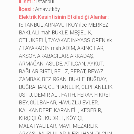
İl İsmi :
İstanbul
İlçesi :
Arnavutköy
Elektrik Kesintisinin Etkilediği Alanlar :
İSTANBUL ARNAVUTKÖY ilce MERKEZ-
BAKLALI mah BUKLE, MEŞELİK,
OTLUKBELİ, TAYAKADIN-YASSIÖREN sk
/ TAYAKADIN mah ADIM, AKINCILAR,
AKSOY, ARABACILAR, ARKADAŞ,
ARMAĞAN, ASUDE, ATILGAN, AYKUT,
BAĞLAR SIRTI, BELİZ, BERAT, BEYAZ
ZAMBAK, BEZİRGAN, BUKLE, BUĞDAY,
BUĞRAHAN, CEPHANELİK, CEPHANELİK
ÜSTÜ, DEMİR ALİ, FATİH, FERAY, FİKRET
BEY, GÜLBAHAR, HAVUZLU EVLER,
KALKANDERE, KARANFİL, KESEBİR,
KIRÇİÇEĞİ, KUDRET, KÖYİÇİ,
MALATYALILAR, MAVİ, MEZARLIK
ARKASI, MUŞLULAR, NESLİHAN, OLGUN