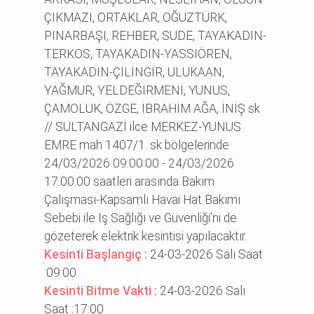
ÇIKMAZI, ORTAKLAR, OĞUZTÜRK,
PINARBAŞI, REHBER, SUDE, TAYAKADIN-
TERKOS, TAYAKADIN-YASSIÖREN,
TAYAKADIN-ÇİLİNGİR, ULUKAAN,
YAĞMUR, YELDEĞİRMENİ, YUNUS,
ÇAMOLUK, ÖZGE, İBRAHİM AĞA, İNİŞ sk
// SULTANGAZİ ilce MERKEZ-YUNUS
EMRE mah 1407/1. sk bölgelerinde
24/03/2026 09:00:00 - 24/03/2026
17:00:00 saatleri arasında Bakım
Çalışması-Kapsamlı Havai Hat Bakımı
Sebebi ile İş Sağlığı ve Güvenliği’ni de
gözeterek elektrik kesintisi yapılacaktır.
Kesinti Başlangıç :
24-03-2026 Salı Saat
:09:00
Kesinti Bitme Vakti :
24-03-2026 Salı
Saat :17:00