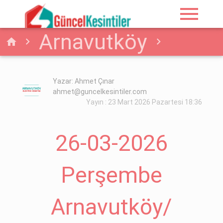
menu
Arnavutköy
home
Elektrik
26-03-2026
Yazar: Ahmet Çınar
ahmet@guncelkesintiler.com
Perşembe
Yayın : 23 Mart 2026 Pazartesi 18:36
Arnavutköy/İstanbul
26-03-2026
Elektrik Arıza Detayı
Perşembe
Arnavutköy/