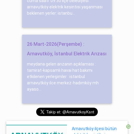
cuma saati :09:30 ilçe belediyesi :
arnavutköy elektrik kesintisi yaşanması
beklenen yerler: istanbu...
26 Mart-2026(Perşembe) :
Arnavutköy, İstanbul Elektrik Arızası
meydana gelen arızanın açıklaması :
tamirat-kapsamlı havai hat bakımı
etkilenen yerleşimler : istanbul
arnavutköy ilce merkez-hadımköy mh
ayaso...
Arnavutköy ilçesi bütün