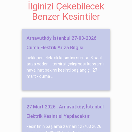
İlginizi Çekebilecek
Benzer Kesintiler
Arnavutköy İstanbul 27-03-2026
Cuma Elektrik Arıza Bilgisi
beklenen elektrik kesintisi süresi : 8 saat
arıza nedeni : tamirat çalışması-kapsamlı
havai hat bakımı kesinti başlangıç : 27
mart - cuma ...
27 Mart 2026 : Arnavutköy, İstanbul
Elektrik Kesintisi Yapılacaktır
kesintinin başlama zamanı : 27/03 2026