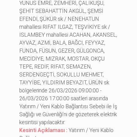
YUNUS EMRE, ZEMHERİ, ÇALIKUŞU,
ŞEHİT SEBAHATTİN AKGÜL, ŞEMSİ
EFENDİ, ŞÜKÜR sk / NENEHATUN
mahallesi RIFAT ILGAZ, TEŞVİKİYE sk /
İSLAMBEY mahallesi ACAHAN, AKANSEL,
AYVAZ, AZMİ, BALA, BAĞCI, FEYYAZ,
FUNDA, FÜSUN, GEZER, GÜLGONCA,
MECİDİYE, MIZRAK, MOSTAR, OKÇU
TEPE, REDİF, RIFAT, SEMAZEN,
SERDENGEÇTİ, SOKULLU MEHMET,
TAYYİBE, YILDIRIM BEYAZIT, ÜRÜN sk
bölgelerinde 26/03/2026 09:00:00 -
26/03/2026 17:00:00 saatleri arasında
Yatırım / Yeni Kablo Bağlantısı Sebebi ile İş
Sağlığı ve Güvenliği’ni de gözeterek elektrik
kesintisi yapılacaktır.
Kesinti Açıklaması :
Yatırım / Yeni Kablo