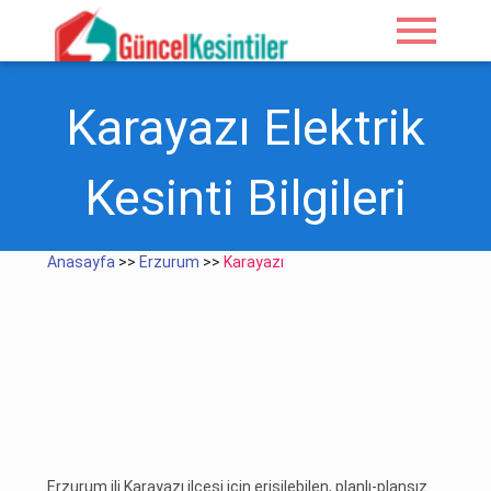
menu
Karayazı Elektrik
Kesinti Bilgileri
Anasayfa
>>
Erzurum
>>
Karayazı
Erzurum ili Karayazı ilçesi için erişilebilen, planlı-plansız