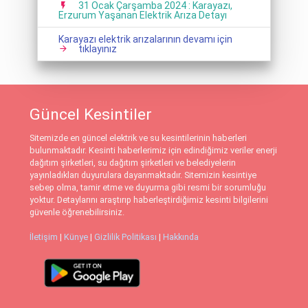
31 Ocak Çarşamba 2024 : Karayazı,
Erzurum Yaşanan Elektrik Arıza Detayı
Karayazı elektrik arızalarının devamı için
tıklayınız
Güncel Kesintiler
Sitemizde en güncel elektrik ve su kesintilerinin haberleri
bulunmaktadır. Kesinti haberlerimiz için edindiğimiz veriler enerji
dağıtım şirketleri, su dağıtım şirketleri ve belediyelerin
yayınladıkları duyurulara dayanmaktadır. Sitemizin kesintiye
sebep olma, tamir etme ve duyurma gibi resmi bir sorumluğu
yoktur. Detaylarını araştırıp haberleştirdiğimiz kesinti bilgilerini
güvenle öğrenebilirsiniz.
İletişim
|
Künye
|
Gizlilik Politikası
|
Hakkında