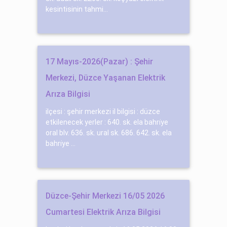
kesintisinin tahmi...
17 Mayıs-2026(Pazar) : Şehir
Merkezi, Düzce Yaşanan Elektrik
Arıza Bilgisi
ilçesi : şehir merkezi il bilgisi : düzce
etkilenecek yerler : 640. sk. ela bahri̇ye
oral blv. 636. sk. ural sk. 686. 642. sk. ela
bahri̇ye ...
Düzce-Şehir Merkezi 16/05 2026
Cumartesi Elektrik Arıza Bilgisi