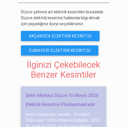
Düzce şehrine ait elektrik kesintileri buradadır.
Düzce elektrik kesintisi hakkında bilgi almak
için yaşadığınız ilçeyi seçebilirsiniz.
AKÇAKOCA ELEKTRIK KESINTISI
CUMAYERI ELEKTRIK KESINTISI
İlginizi Çekebilecek
Benzer Kesintiler
Şehir Merkezi Düzce 16 Mayıs 2026
Elektrik Kesintisi Planlanmaktadır
kesinti başlangıç zamanı : 16 mayıs -
2026 saat :14:00 etkilenen bölgeler : 2267.
sk. adalı sk. 2268. sk. koçyazı elektrik