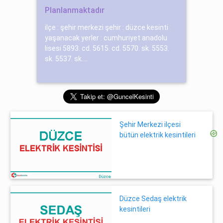
Planlanmaktadır
ilçe : şehir merkezi şehir : düzce kesinti
yaşanacak yerler : cumhuri̇yet anadolu
li̇sesi̇ 5893. cd. 5615. cd. 5570. sk. 5553.
sk. 5537. sk....
Şehir Merkezi ilçesi
bütün elektrik kesintileri
Düzce Sedaş elektrik
kesintileri