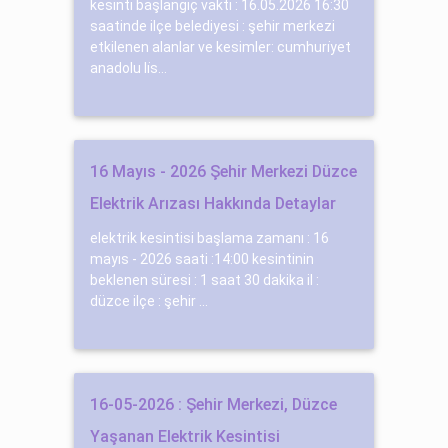
kesinti başlangıç vakti : 16.05.2026 16:30
saatinde ilçe belediyesi : şehir merkezi
etkilenen alanlar ve kesimler: cumhuri̇yet
anadolu li̇s...
16 Mayıs - 2026 Şehir Merkezi Düzce
Elektrik Arızası Hakkında Detaylar
elektrik kesintisi başlama zamanı : 16
mayıs - 2026 saati :14:00 kesintinin
beklenen süresi : 1 saat 30 dakika il :
düzce ilçe : şehir ...
16-05-2026 : Şehir Merkezi, Düzce
Yaşanan Elektrik Kesintisi