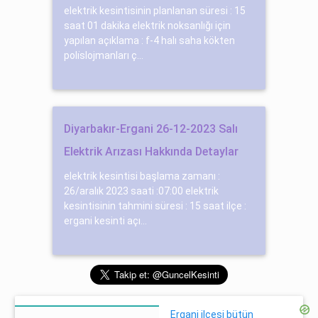
elektrik kesintisinin planlanan süresi : 15
saat 01 dakika elektrik noksanlığı için
yapılan açıklama : f-4 halı saha kökten
poli̇slojmanları ç...
Diyarbakır-Ergani 26-12-2023 Salı
Elektrik Arızası Hakkında Detaylar
elektrik kesintisi başlama zamanı :
26/aralık 2023 saati :07:00 elektrik
kesintisinin tahmini süresi : 15 saat ilçe :
ergani kesinti açı...
Ergani ilçesi bütün