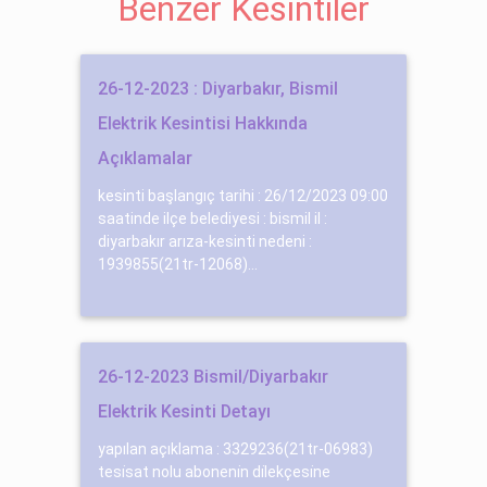
Benzer Kesintiler
26-12-2023 : Diyarbakır, Bismil
Elektrik Kesintisi Hakkında
Açıklamalar
kesinti başlangıç tarihi : 26/12/2023 09:00
saatinde ilçe belediyesi : bismil il :
diyarbakır arıza-kesinti nedeni :
1939855(21tr-12068)...
26-12-2023 Bismil/Diyarbakır
Elektrik Kesinti Detayı
yapılan açıklama : 3329236(21tr-06983)
tesi̇sat nolu aboneni̇n di̇lekçesi̇ne