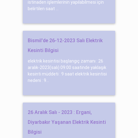
i̇sti̇naden i̇şlemleri̇ni̇n yapılabi̇lmesi̇ i̇çi̇n
beli̇rti̇len saat ...
Bismil'de 26-12-2023 Salı Elektrik
Kesinti Bilgisi
elektrik kesintisi başlangıç zamanı : 26
aralık-2023(salı) 09:00 saatinde yaklaşık
kesinti müddeti : 9 saat elektrik kesintisi
nedeni : 9...
26 Aralık Salı - 2023 : Ergani,
Diyarbakır Yaşanan Elektrik Kesinti
Bilgisi