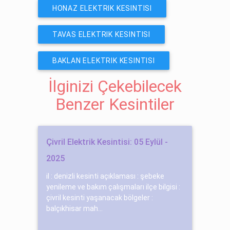
HONAZ ELEKTRIK KESINTISI
TAVAS ELEKTRIK KESINTISI
BAKLAN ELEKTRIK KESINTISI
İlginizi Çekebilecek
Benzer Kesintiler
Çivril Elektrik Kesintisi: 05 Eylül -
2025
il : denizli kesinti açıklaması : şebeke
yenileme ve bakım çalışmaları ilçe bilgisi :
çivril kesinti yaşanacak bölgeler :
balçıkhisar mah...