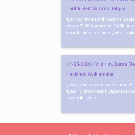
Tarihli Elektrik Arıza Bilgisi
ilçe : yıldırım elektrik kesintisi ba
mayıs-2026(cumartesi) 14:00 saati
kesintisinden etkilenen yerler : vakıf
14-05-2026 : Yıldırım, Bursa Ele
Hakkında Açıklamalar
yaklaşık kesinti süresi ne zaman? : 
ilçesi : yıldırım kesinti yaşanacak böl
vakıf mh. kesinti ...