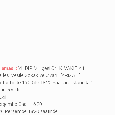
klaması :
YILDIRIM İlçesi C4_K_VAKIF Alt
esi Vesile Sokak ve Civarı ’ ’ARIZA ’ ’
arihinde 16:20 ile 18:20 Saat aralıklarında ’
irilecektir.
akıf
rşembe Saati :16:20
26 Perşembe 18:20 saatinde