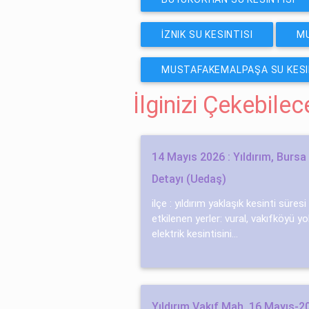
İZNIK SU KESINTISI
MU
MUSTAFAKEMALPAŞA SU KESI
İlginizi Çekebile
14 Mayıs 2026 : Yıldırım, Bursa 
Detayı (Uedaş)
ilçe : yıldırım yaklaşık kesinti süres
etkilenen yerler: vural, vakıfköyü yo
elektrik kesintisini...
Yıldırım Vakıf Mah. 16 Mayıs-