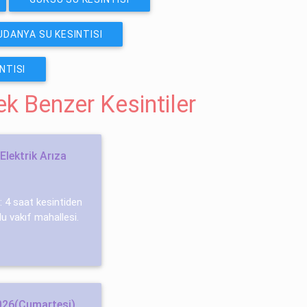
DANYA SU KESINTISI
NTISI
cek Benzer Kesintiler
Elektrik Arıza
i : 4 saat kesintiden
lu vakıf mahallesi.
2026(Cumartesi)