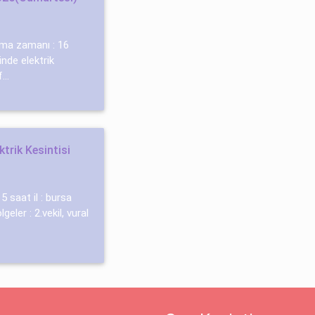
şlama zamanı : 16
nde elektrik
...
ktrik Kesintisi
5 saat il : bursa
geler : 2.vekil, vural