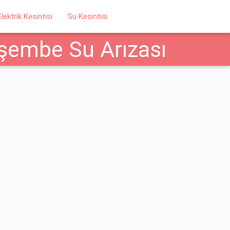
Elektrik Kesintisi
Su Kesintisi
rşembe Su Arızası