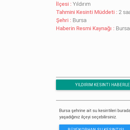
İlçesi :
Yıldırım
Tahmini Kesinti Müddeti :
2 sa
Şehri :
Bursa
Haberin Resmi Kaynağı :
Bursa
YILDIRIM KESINTI HABERL
ÜCRETSIZ ABONE OL
Bursa şehrine ait su kesintileri burada
yaşadığınız ilçeyi seçebilirsiniz.
BÜYÜKORHAN SU KESINTISI