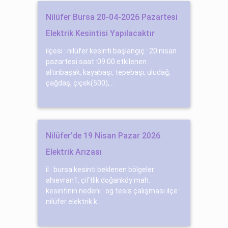
Nilüfer Bursa 20-04-2026 Pazartesi
Elektrik Kesintisi Yapılacaktır
ilçesi : nilüfer kesinti başlangıç : 20 nisan
pazartesi saat :09:00 etkilenen :
altınbaşak, kayabaşı, tepebaşı, uludağ,
çağdaş, çiçek(500),...
Nilüfer'de 19 Nisan Pazar 2026
Elektrik Arızası
il : bursa kesinti beklenen bölgeler:
ahıevran1, çiftlik doğanköy mah.
kesintinin nedeni : og tesi̇s çalışması ilçe :
nilüfer elektrik k...