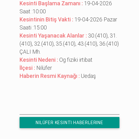
Kesinti Başlama Zamanı :
19-04-2026
Saat :10:00
Kesintinin Bitiş Vakti :
19-04-2026 Pazar
Saati :15:00
Kesinti Yaşanacak Alanlar :
30.(410), 31.
(410), 32.(410), 35.(410), 43.(410), 36.(410)
ÇALI Mh.
Kesinti Nedeni :
Og fi̇zi̇ki̇ i̇rti̇bat
İlçesi :
Nilüfer
Haberin Resmi Kaynağı :
Uedaş
NILÜFER KESINTI HABERLERINE
ÜCRETSIZ ABONE OL