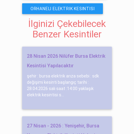
ORHANELI ELEKTRIK KESINTISI
İlginizi Çekebilecek
Benzer Kesintiler
28 Nisan 2026 Nilüfer Bursa Elektrik
Kesintisi Yapılacaktır
şehir : bursa elektrik arıza sebebi : sdk
deği̇şi̇mi̇ kesinti başlangıç tarihi :
28.04.2026 salı saat :14:00 yaklaşık
elektrik kesintisi s...
27 Nisan - 2026 : Yenişehir, Bursa