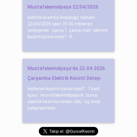
Mustafakemalpaşa 22/04/2026
elektrik kesintisi başlangıç zamanı :
22/04/2026 saat :09:30 etkilenen
yerleşimler : çavuş 1. çavuş mah. tahmini
kesinti süresi nedir? : 8...
Mustafakemalpaşa'da 22-04-2026
Çarşamba Elektrik Kesinti Detayı
beklenen kesinti süresi nasıl? : 7 saat
ilçesi : mustafakemalpaşa ili : bursa
elektrik kesintisi neden oldu : og tesi̇s
çalışması kesi...