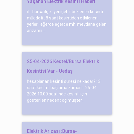
Yaşanan Elektrik Kesinti Haberi
ili : bursa ilçe : yenişehir beklenen kesinti
müddeti : 8 saat kesintiden etkilenen
yerler : eğerce eğerce mh. meydana gelen
arızanın ...
25-04-2026 Kestel/Bursa Elektrik
Kesintisi Var - Uedaş
hesaplanan kesinti süresi ne kadar? : 3
saat kesinti başlama zamanı : 25-04-
2026 10:00 saatinde kesinti için
gösterilen neden : og müşter...
Elektrik Arızası :Bursa-