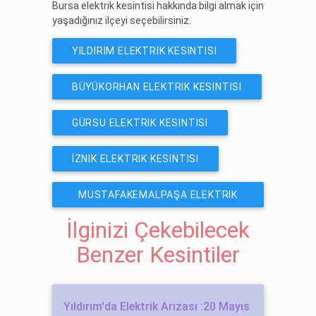
Bursa elektrik kesintisi hakkında bilgi almak için
yaşadığınız ilçeyi seçebilirsiniz.
YILDIRIM ELEKTRIK KESINTISI
BÜYÜKORHAN ELEKTRIK KESINTISI
GÜRSU ELEKTRIK KESINTISI
İZNIK ELEKTRIK KESINTISI
MUSTAFAKEMALPAŞA ELEKTRIK
KESINTISI
İlginizi Çekebilecek
Benzer Kesintiler
Yıldırım'da Elektrik Arızası :20 Mayıs