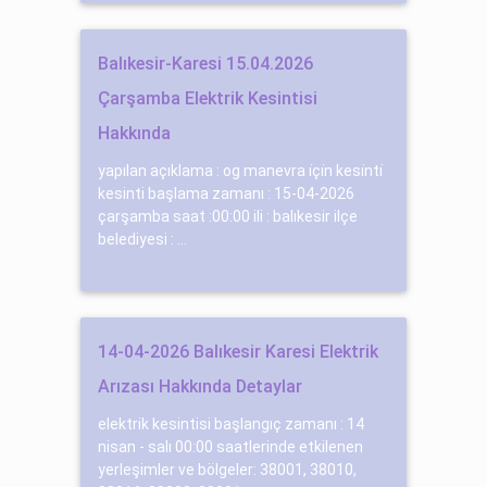
Balıkesir-Karesi 15.04.2026
Çarşamba Elektrik Kesintisi
Hakkında
yapılan açıklama : og manevra i̇çi̇n kesi̇nti̇
kesinti başlama zamanı : 15-04-2026
çarşamba saat :00:00 ili : balıkesir ilçe
belediyesi : ...
14-04-2026 Balıkesir Karesi Elektrik
Arızası Hakkında Detaylar
elektrik kesintisi başlangıç zamanı : 14
nisan - salı 00:00 saatlerinde etkilenen
yerleşimler ve bölgeler: 38001, 38010,