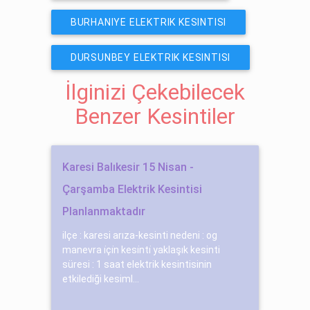
BURHANIYE ELEKTRIK KESINTISI
DURSUNBEY ELEKTRIK KESINTISI
İlginizi Çekebilecek
Benzer Kesintiler
Karesi Balıkesir 15 Nisan -
Çarşamba Elektrik Kesintisi
Planlanmaktadır
ilçe : karesi arıza-kesinti nedeni : og
manevra i̇çi̇n kesi̇nti̇ yaklaşık kesinti
süresi : 1 saat elektrik kesintisinin
etkilediği kesiml...