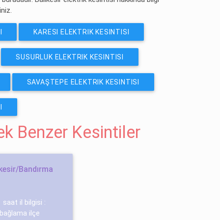
iniz.
I
KARESI ELEKTRIK KESINTISI
SUSURLUK ELEKTRIK KESINTISI
SAVAŞTEPE ELEKTRIK KESINTISI
I
cek Benzer Kesintiler
kesir/Bandırma
saat il bilgisi :
 bağlama ilçe