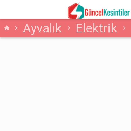
Ayvalık
Elektrik
home
Sürecek Elektrik Kesint