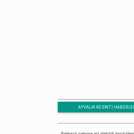
AYVALIK KESINTI HABERLE
ÜCRETSIZ ABONE OL
Balıkesir şehrine ait elektrik kesintiler