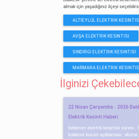
almak için yaşadığınız ilçeyi seçebilirs
ALTIEYLÜL ELEKTRIK KESINTIS
AVŞA ELEKTRIK KESINTISI
SINDIRGI ELEKTRIK KESINTISI
MARMARA ELEKTRIK KESINTIS
İlginizi Çekebile
22 Nisan Çarşamba - 2026 Balı
Elektrik Kesinti Haberi
beklenen elektrik kesintisi süresi : 1 
balıkesir kurum açıklaması : abone