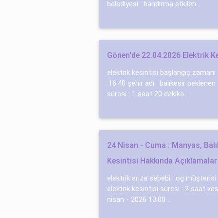
belediyesi : bandırma etkilen...
Gönen'de 22.04.2026 Elektrik Kes
elektrik kesintisi başlangıç zamanı
:16:40 şehir adı : balıkesir beklenen 
süresi : 1 saat 20 dakika ...
24 Nisan - Cuma : Manyas, Balık
Kesintisi Hakkında Açıklamalar
elektrik arıza sebebi : og müşteri̇si̇
elektrik kesintisi süresi : 2 saat ke
nisan - 2026 10:00 ...