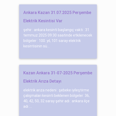
Ankara Kazan 31.07.2025 Perşembe
Elektrik Kesintisi Var
şehir : ankara kesinti başlangıç vakti : 31
temmuz 2025 09:30 saatinde etkilenecek
bölgeler : 100. yıl, 101 saray elektrik
kesintisinin sü...
Kazan Ankara 31-07-2025 Perşembe
Elektrik Arıza Detayı
elektrik arıza nedeni : şebeke i̇yi̇leşti̇rme
çalışmaları kesinti beklenen bölgeler: 36,
40, 42, 50, 32 saray şehir adı : ankara ilçe
adı :...