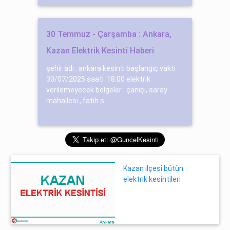
30 Temmuz - Çarşamba : Ankara,
Kazan Elektrik Kesinti Haberi
şehir adı : ankara kesinti başlangıç vakti :
30/07/2025 saati :18:00 elektrik
verilemeyecek bölgeler : çani̇çi̇, saray
mahallesi., fati̇h s...
Kazan ilçesi bütün
elektrik kesintileri