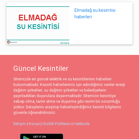
Elmadağ su kesintisi
haberleri
Güncel Kesintiler
Sitemizde en güncel elektrik ve su kesintilerinin haberleri
bulunmaktadır. Kesinti haberlerimiz için edindiğimiz veriler enerji
dağıtım şirketleri, su dağıtım şirketleri ve belediyelerin
yayınladıkları duyurulara dayanmaktadır. Sitemizin kesintiye
sebep olma, tamir etme ve duyurma gibi resmi bir sorumluğu
yoktur. Detaylarını araştırıp haberleştirdiğimiz kesinti bilgilerini
güvenle öğrenebilirsiniz.
İletişim
|
Künye
|
Gizlilik Politikası
|
Hakkında