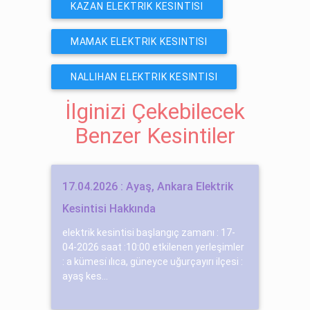
KAZAN ELEKTRIK KESINTISI
MAMAK ELEKTRIK KESINTISI
NALLIHAN ELEKTRIK KESINTISI
İlginizi Çekebilecek
Benzer Kesintiler
17.04.2026 : Ayaş, Ankara Elektrik
Kesintisi Hakkında
elektrik kesintisi başlangıç zamanı : 17-
04-2026 saat :10:00 etkilenen yerleşimler
: a kümesi̇ ılıca, güneyce uğurçayırı ilçesi :
ayaş kes...