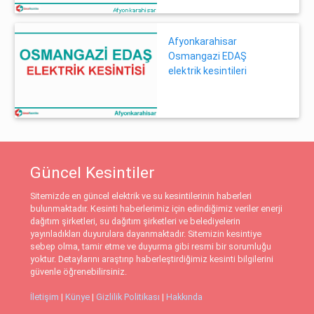
Afyonkarahisar
Osmangazi EDAŞ
elektrik kesintileri
Güncel Kesintiler
Sitemizde en güncel elektrik ve su kesintilerinin haberleri
bulunmaktadır. Kesinti haberlerimiz için edindiğimiz veriler enerji
dağıtım şirketleri, su dağıtım şirketleri ve belediyelerin
yayınladıkları duyurulara dayanmaktadır. Sitemizin kesintiye
sebep olma, tamir etme ve duyurma gibi resmi bir sorumluğu
yoktur. Detaylarını araştırıp haberleştirdiğimiz kesinti bilgilerini
güvenle öğrenebilirsiniz.
İletişim
|
Künye
|
Gizlilik Politikası
|
Hakkında