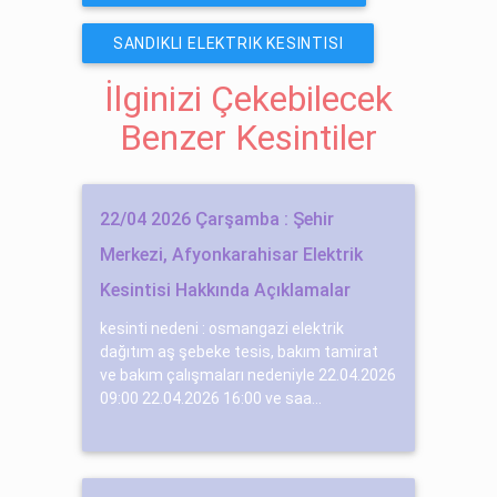
SANDIKLI ELEKTRIK KESINTISI
İlginizi Çekebilecek
Benzer Kesintiler
22/04 2026 Çarşamba : Şehir
Merkezi, Afyonkarahisar Elektrik
Kesintisi Hakkında Açıklamalar
kesinti nedeni : osmangazi elektrik
dağıtım aş şebeke tesis, bakım tamirat
ve bakım çalışmaları nedeniyle 22.04.2026
09:00 22.04.2026 16:00 ve saa...