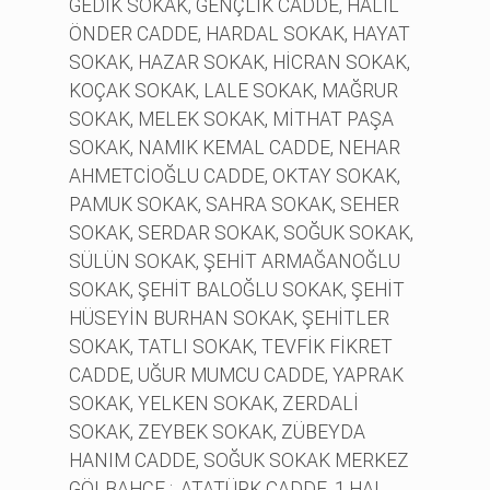
GEDİK SOKAK, GENÇLİK CADDE, HALİL
ÖNDER CADDE, HARDAL SOKAK, HAYAT
SOKAK, HAZAR SOKAK, HİCRAN SOKAK,
KOÇAK SOKAK, LALE SOKAK, MAĞRUR
SOKAK, MELEK SOKAK, MİTHAT PAŞA
SOKAK, NAMIK KEMAL CADDE, NEHAR
AHMETCİOĞLU CADDE, OKTAY SOKAK,
PAMUK SOKAK, SAHRA SOKAK, SEHER
SOKAK, SERDAR SOKAK, SOĞUK SOKAK,
SÜLÜN SOKAK, ŞEHİT ARMAĞANOĞLU
SOKAK, ŞEHİT BALOĞLU SOKAK, ŞEHİT
HÜSEYİN BURHAN SOKAK, ŞEHİTLER
SOKAK, TATLI SOKAK, TEVFİK FİKRET
CADDE, UĞUR MUMCU CADDE, YAPRAK
SOKAK, YELKEN SOKAK, ZERDALİ
SOKAK, ZEYBEK SOKAK, ZÜBEYDA
HANIM CADDE, SOĞUK SOKAK MERKEZ
GÖLBAHÇE :, ATATÜRK CADDE, 1.HAL