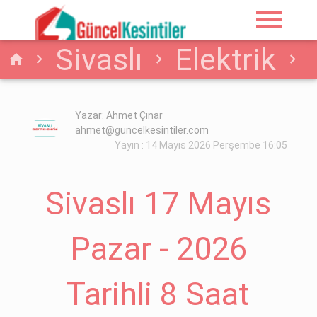
menu
Sivaslı
Elektrik
home
Sivaslı 17 Mayıs Pazar
Yazar: Ahmet Çınar
ahmet@guncelkesintiler.com
- 2026 Tarihli 8 Saat
Yayın : 14 Mayıs 2026 Perşembe 16:05
Elektrik Kesintisi
Sivaslı 17 Mayıs
Pazar - 2026
Tarihli 8 Saat