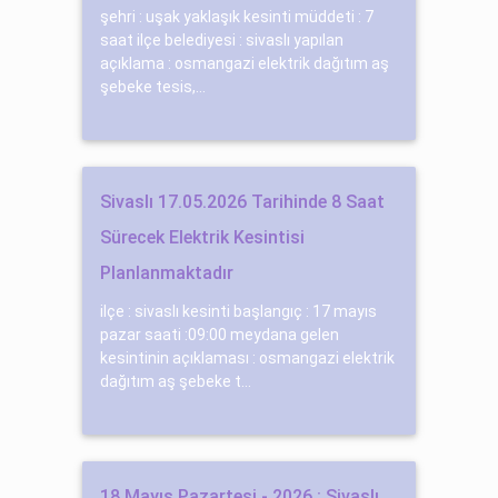
şehri : uşak yaklaşık kesinti müddeti : 7
saat ilçe belediyesi : sivaslı yapılan
açıklama : osmangazi elektrik dağıtım aş
şebeke tesis,...
Sivaslı 17.05.2026 Tarihinde 8 Saat
Sürecek Elektrik Kesintisi
Planlanmaktadır
ilçe : sivaslı kesinti başlangıç : 17 mayıs
pazar saati :09:00 meydana gelen
kesintinin açıklaması : osmangazi elektrik
dağıtım aş şebeke t...
18 Mayıs Pazartesi - 2026 : Sivaslı,