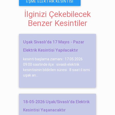
EŞME ELEKTRIK KESINTISI
İlginizi Çekebilecek
Benzer Kesintiler
Uşak Sivaslı'da 17 Mayıs - Pazar
Elektrik Kesintisi Yapılacaktır
kesinti başlama zamanı : 17.05.2026
09:00 saatinde ilçe : sivaslı elektrik
kesintisinin bildirilen süresi : 8 saat il ismi :
uşak arı...
18-05-2026 Uşak/Sivaslı'da Elektrik
Kesintisi Yaşanacaktır