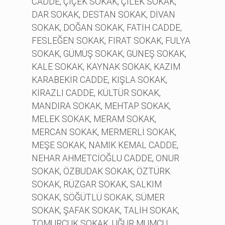
CADDE, ÇİÇEK SOKAK, ÇİLEK SOKAK,
DAR SOKAK, DESTAN SOKAK, DİVAN
SOKAK, DOĞAN SOKAK, FATİH CADDE,
FESLEĞEN SOKAK, FIRAT SOKAK, FULYA
SOKAK, GÜMÜŞ SOKAK, GÜNEŞ SOKAK,
KALE SOKAK, KAYNAK SOKAK, KAZIM
KARABEKİR CADDE, KIŞLA SOKAK,
KİRAZLI CADDE, KÜLTÜR SOKAK,
MANDIRA SOKAK, MEHTAP SOKAK,
MELEK SOKAK, MERAM SOKAK,
MERCAN SOKAK, MERMERLİ SOKAK,
MEŞE SOKAK, NAMIK KEMAL CADDE,
NEHAR AHMETCİOĞLU CADDE, ONUR
SOKAK, ÖZBUDAK SOKAK, ÖZTÜRK
SOKAK, RÜZGAR SOKAK, SALKIM
SOKAK, SÖĞÜTLÜ SOKAK, SÜMER
SOKAK, ŞAFAK SOKAK, TALİH SOKAK,
TOMURCUK SOKAK, UĞUR MUMCU