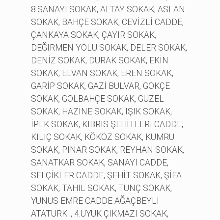
8.SANAYİ SOKAK, ALTAY SOKAK, ASLAN
SOKAK, BAHÇE SOKAK, CEVİZLİ CADDE,
ÇANKAYA SOKAK, ÇAYIR SOKAK,
DEĞİRMEN YOLU SOKAK, DELER SOKAK,
DENİZ SOKAK, DURAK SOKAK, EKİN
SOKAK, ELVAN SOKAK, EREN SOKAK,
GARİP SOKAK, GAZİ BULVAR, GÖKÇE
SOKAK, GÖLBAHÇE SOKAK, GÜZEL
SOKAK, HAZİNE SOKAK, IŞIK SOKAK,
İPEK SOKAK, KIBRIS ŞEHİTLERİ CADDE,
KILIÇ SOKAK, KÖKÖZ SOKAK, KUMRU
SOKAK, PINAR SOKAK, REYHAN SOKAK,
SANATKAR SOKAK, SANAYİ CADDE,
SELÇİKLER CADDE, ŞEHİT SOKAK, ŞİFA
SOKAK, TAHIL SOKAK, TUNÇ SOKAK,
YUNUS EMRE CADDE AĞAÇBEYLİ
ATATÜRK :, 4.ÜYÜK ÇIKMAZI SOKAK,