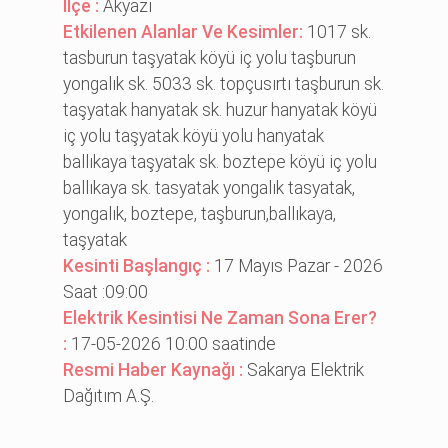
İlçe :
Akyazı
Etkilenen Alanlar Ve Kesimler:
1017 sk.
tasburun taşyatak köyü i̇ç yolu taşburun
yongalık sk. 5033 sk. topçusırtı taşburun sk.
taşyatak hanyatak sk. huzur hanyatak köyü
i̇ç yolu taşyatak köyü yolu hanyatak
ballıkaya taşyatak sk. boztepe köyü i̇ç yolu
ballıkaya sk. tasyatak yongalık tasyatak,
yongalık, boztepe, taşburun,ballıkaya,
taşyatak
Kesinti Başlangıç :
17 Mayıs Pazar - 2026
Saat :09:00
Elektrik Kesintisi Ne Zaman Sona Erer?
:
17-05-2026 10:00 saatinde
Resmi Haber Kaynağı :
Sakarya Elektrik
Dağıtım A.Ş.