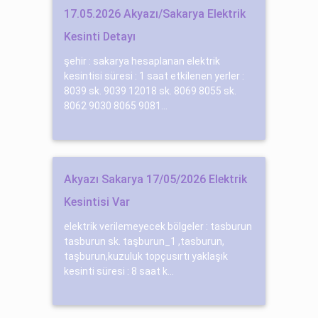
17.05.2026 Akyazı/Sakarya Elektrik
Kesinti Detayı
şehir : sakarya hesaplanan elektrik
kesintisi süresi : 1 saat etkilenen yerler :
8039 sk. 9039 12018 sk. 8069 8055 sk.
8062 9030 8065 9081...
Akyazı Sakarya 17/05/2026 Elektrik
Kesintisi Var
elektrik verilemeyecek bölgeler : tasburun
tasburun sk. taşburun_1 ,tasburun,
taşburun,kuzuluk topçusırtı yaklaşık
kesinti süresi : 8 saat k...