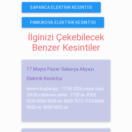
SAPANCA ELEKTRIK KESINTISI
PAMUKOVA ELEKTRIK KESINTISI
İlginizi Çekebilecek
Benzer Kesintiler
17 Mayıs Pazar Sakarya Akyazı
Elektrik Kesintisi
kesinti başlangıç : 17/05 2026 pazar saat
:09:00 etkilenen yerler : 7128 sk. 8105
9035 8066 9039 sk. 8069 7013 7134 8068
9020 sk. 9030 9055 sk...