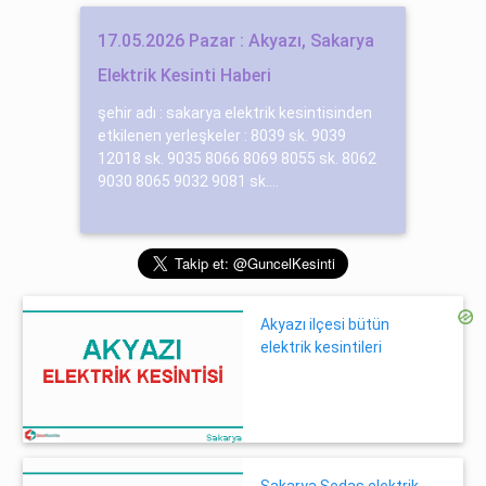
17.05.2026 Pazar : Akyazı, Sakarya
Elektrik Kesinti Haberi
şehir adı : sakarya elektrik kesintisinden
etkilenen yerleşkeler : 8039 sk. 9039
12018 sk. 9035 8066 8069 8055 sk. 8062
9030 8065 9032 9081 sk....
Akyazı ilçesi bütün
elektrik kesintileri
Sakarya Sedaş elektrik