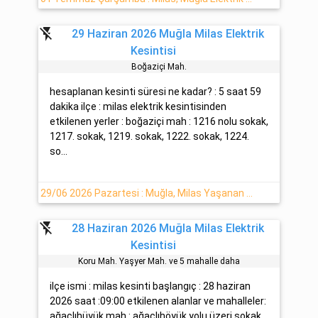
flash_off
29 Haziran 2026 Muğla Milas Elektrik
Kesintisi
Boğazi̇çi̇ Mah.
hesaplanan kesinti süresi ne kadar? : 5 saat 59
dakika ilçe : milas elektrik kesintisinden
etkilenen yerler : boğaziçi mah : 1216 nolu sokak,
1217. sokak, 1219. sokak, 1222. sokak, 1224.
so...
29/06 2026 Pazartesi : Muğla, Milas Yaşanan Elektrik Kesintisi Hakkında Açıklamalar
flash_off
28 Haziran 2026 Muğla Milas Elektrik
Kesintisi
Koru Mah. Yaşyer Mah. ve 5 mahalle daha
ilçe ismi : milas kesinti başlangıç : 28 haziran
2026 saat :09:00 etkilenen alanlar ve mahalleler:
ağaçlıhüyük mah : ağaçlıhöyük yolu üzeri sokak,