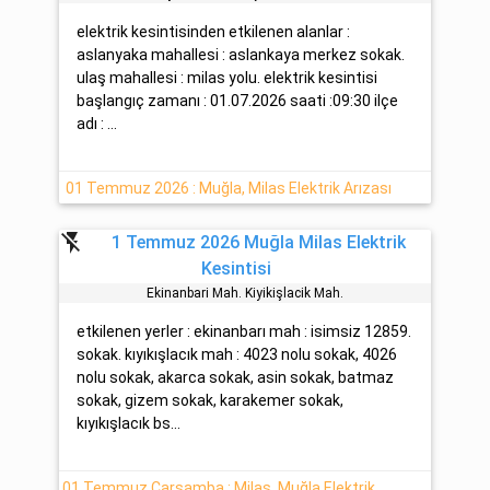
elektrik kesintisinden etkilenen alanlar :
aslanyaka mahallesi : aslankaya merkez sokak.
ulaş mahallesi : milas yolu. elektrik kesintisi
başlangıç zamanı : 01.07.2026 saati :09:30 ilçe
adı : ...
01 Temmuz 2026 : Muğla, Milas Elektrik Arızası
flash_off
1 Temmuz 2026 Muğla Milas Elektrik
Kesintisi
Eki̇nanbari Mah. Kiyikişlacik Mah.
etkilenen yerler : ekinanbarı mah : isimsiz 12859.
sokak. kıyıkışlacık mah : 4023 nolu sokak, 4026
nolu sokak, akarca sokak, asin sokak, batmaz
sokak, gizem sokak, karakemer sokak,
kıyıkışlacık bs...
01 Temmuz Çarşamba : Milas, Muğla Elektrik Arıza Bilgisi