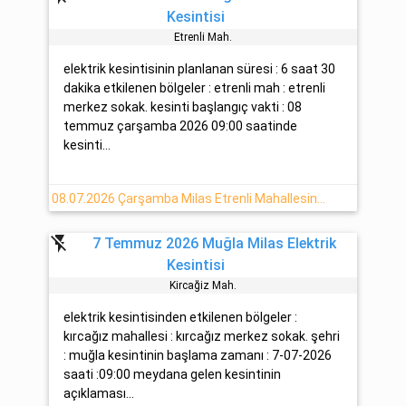
Kesintisi
Etrenli̇ Mah.
elektrik kesintisinin planlanan süresi : 6 saat 30
dakika etkilenen bölgeler : etrenli mah : etrenli
merkez sokak. kesinti başlangıç vakti : 08
temmuz çarşamba 2026 09:00 saatinde
kesinti...
08.07.2026 Çarşamba Milas Etrenli Mahallesine Elektrik Kesintisi Yaşanacaktır
flash_off
7 Temmuz 2026 Muğla Milas Elektrik
Kesintisi
Kircağiz Mah.
elektrik kesintisinden etkilenen bölgeler :
kırcağız mahallesi : kırcağız merkez sokak. şehri
: muğla kesintinin başlama zamanı : 7-07-2026
saati :09:00 meydana gelen kesintinin
açıklaması...