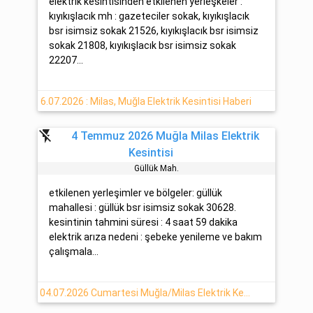
elektrik kesintisinden etkilenen yerleşkeler :
kıyıkışlacık mh : gazeteciler sokak, kıyıkışlacık
bsr isimsiz sokak 21526, kıyıkışlacık bsr isimsiz
sokak 21808, kıyıkışlacık bsr isimsiz sokak
22207...
6.07.2026 : Milas, Muğla Elektrik Kesintisi Haberi
flash_off
4 Temmuz 2026 Muğla Milas Elektrik
Kesintisi
Güllük Mah.
etkilenen yerleşimler ve bölgeler: güllük
mahallesi : güllük bsr isimsiz sokak 30628.
kesintinin tahmini süresi : 4 saat 59 dakika
elektrik arıza nedeni : şebeke yenileme ve bakım
çalışmala...
04.07.2026 Cumartesi Muğla/Milas Elektrik Kesinti Haberi