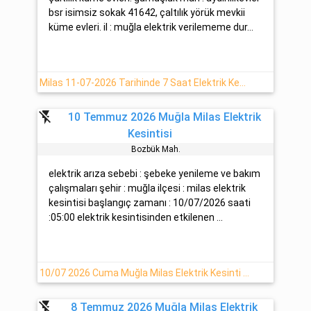
bsr isimsiz sokak 41642, çaltılık yörük mevkii
küme evleri. il : muğla elektrik verilememe dur...
Milas 11-07-2026 Tarihinde 7 Saat Elektrik Kesintisi
flash_off
10 Temmuz 2026 Muğla Milas Elektrik
Kesintisi
Bozbük Mah.
elektrik arıza sebebi : şebeke yenileme ve bakım
çalışmaları şehir : muğla ilçesi : milas elektrik
kesintisi başlangıç zamanı : 10/07/2026 saati
:05:00 elektrik kesintisinden etkilenen ...
10/07 2026 Cuma Muğla Milas Elektrik Kesinti Haberi
flash_off
8 Temmuz 2026 Muğla Milas Elektrik