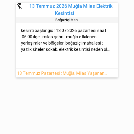
flash_off
13 Temmuz 2026 Muğla Milas Elektrik
Kesintisi
Boğazi̇çi̇ Mah.
kesinti başlangıç : 13.07.2026 pazartesi saat
:06:00 ilçe : milas şehri : muğla etkilenen
yerleşimler ve bölgeler: boğaziçi mahallesi :
yazlık siteler sokak. elektrik kesintisi neden ol...
13 Temmuz Pazartesi : Muğla, Milas Yaşanan Elektrik Kesintisi ADM Elektrik