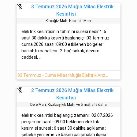
flash_off
3 Temmuz 2026 Muğla Milas Elektrik
Kesintisi
Kircağiz Mah. Haciabti̇ Mah.
elektrik kesintisinin tahmini süresi nedir? : 6
saat 30 dakika kesinti başlangıç : 03 temmuz
cuma 2026 saati :09:00 etkilenen bölgeler :
hacıabti mahallesi : 2. bağ sokak, devrim
caddesi, ...
03 Temmuz - Cuma Milas/Muğla Elektrik Arızası Hakkında Detaylar
flash_off
2 Temmuz 2026 Muğla Milas Elektrik
Kesintisi
Dere Mah. Kizilcayikik Mah. ve 5 mahalle daha
elektrik kesintisi başlangıç zamanı : 02.07.2026
perşembe saati :09:00 beklenen elektrik
kesintisi süresi : 6 saat 30 dakika açıklama :
şebeke yenileme ve bakım çalışmaları ilçesi :