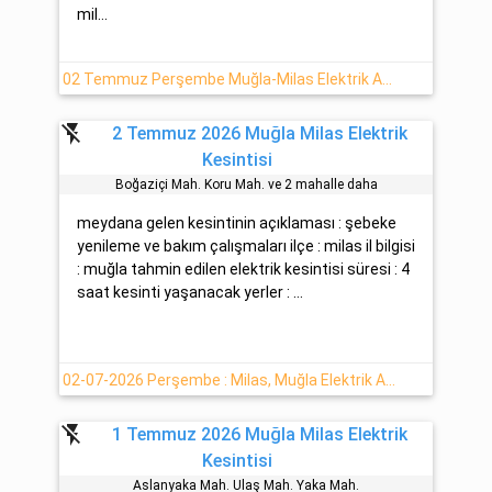
mil...
02 Temmuz Perşembe Muğla-Milas Elektrik Arıza Bilgisi
flash_off
2 Temmuz 2026 Muğla Milas Elektrik
Kesintisi
Boğazi̇çi̇ Mah. Koru Mah. ve 2 mahalle daha
meydana gelen kesintinin açıklaması : şebeke
yenileme ve bakım çalışmaları ilçe : milas il bilgisi
: muğla tahmin edilen elektrik kesintisi süresi : 4
saat kesinti yaşanacak yerler : ...
02-07-2026 Perşembe : Milas, Muğla Elektrik Arıza Bilgisi
flash_off
1 Temmuz 2026 Muğla Milas Elektrik
Kesintisi
Aslanyaka Mah. Ulaş Mah. Yaka Mah.