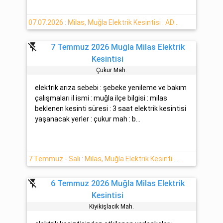
07.07.2026 : Milas, Muğla Elektrik Kesintisi : ADM Elektrik
flash_off
7 Temmuz 2026 Muğla Milas Elektrik
Kesintisi
Çukur Mah.
elektrik arıza sebebi : şebeke yenileme ve bakım
çalışmaları il ismi : muğla ilçe bilgisi : milas
beklenen kesinti süresi : 3 saat elektrik kesintisi
yaşanacak yerler : çukur mah : b...
7 Temmuz - Salı : Milas, Muğla Elektrik Kesinti Haberi
flash_off
6 Temmuz 2026 Muğla Milas Elektrik
Kesintisi
Kiyikişlacik Mah.