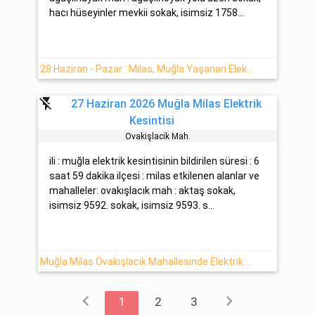
hacı hüseyinler mevkii sokak, isimsiz 1758...
28 Haziran - Pazar : Milas, Muğla Yaşanan Elektrik Kesinti Detayı
flash_off
27 Haziran 2026 Muğla Milas Elektrik
Kesintisi
Ovakişlacik Mah.
ili : muğla elektrik kesintisinin bildirilen süresi : 6
saat 59 dakika ilçesi : milas etkilenen alanlar ve
mahalleler: ovakışlacık mah : aktaş sokak,
isimsiz 9592. sokak, isimsiz 9593. s...
Muğla Milas Ovakışlacık Mahallesinde Elektrik Kesintisi (27/Haziran 2026)
chevron_left
chevron_right
1
2
3