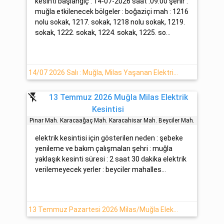
kesinti başlangıç : 14-07-2026 saat :09:00 şehir :
muğla etkilenecek bölgeler : boğaziçi mah : 1216
nolu sokak, 1217. sokak, 1218 nolu sokak, 1219.
sokak, 1222. sokak, 1224. sokak, 1225. so...
14/07 2026 Salı : Muğla, Milas Yaşanan Elektrik Arızası Hakkında Detaylar : ADM Elektrik
flash_off
13 Temmuz 2026 Muğla Milas Elektrik
Kesintisi
Pi̇nar Mah. Karacaağaç Mah. Karacahi̇sar Mah. Beyci̇ler Mah.
elektrik kesintisi için gösterilen neden : şebeke
yenileme ve bakım çalışmaları şehri : muğla
yaklaşık kesinti süresi : 2 saat 30 dakika elektrik
verilemeyecek yerler : beyciler mahalles...
13 Temmuz Pazartesi 2026 Milas/Muğla Elektrik Arızası Hakkında Detaylar