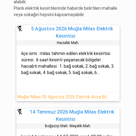
alabilir.
Planlı elektrik kesintilerinde haberde belirtilen mahalle
veya sokağın hepsini kapsamayabilir.
flash_off
5 Ağustos 2026 Muğla Milas Elektrik
Kesintisi
Haciabti̇ Mah.
ilçe ismi : milas tahmin edilen elektrik kesintisi
süresi : 6 saat kesinti yaşanacak bölgeler :
hacıabti mahallesi : 1. bağ sokak, 2. bağ sokak, 3.
bağ sokak, 4. bağ sokak, 5. bağ sokak, 6...
Muğla-Milas 05 Ağustos 2026 Elektrik Arıza Bilgisi
flash_off
14 Temmuz 2026 Muğla Milas Elektrik
Kesintisi
Boğazi̇çi̇ Mah. Meşeli̇k Mah.