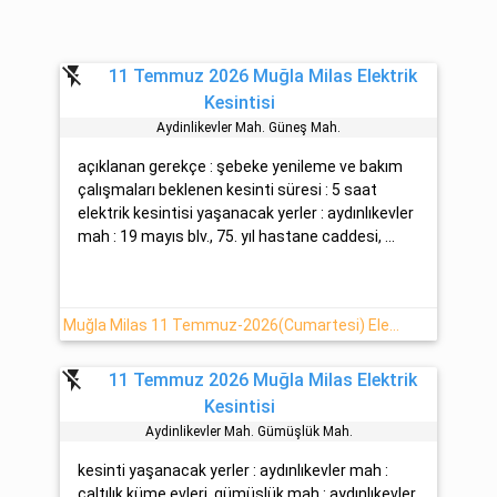
flash_off
11 Temmuz 2026 Muğla Milas Elektrik
Kesintisi
Aydinlikevler Mah. Güneş Mah.
açıklanan gerekçe : şebeke yenileme ve bakım
çalışmaları beklenen kesinti süresi : 5 saat
elektrik kesintisi yaşanacak yerler : aydınlıkevler
mah : 19 mayıs blv., 75. yıl hastane caddesi, ...
Muğla Milas 11 Temmuz-2026(Cumartesi) Elektrik Kesinti Detayı
flash_off
11 Temmuz 2026 Muğla Milas Elektrik
Kesintisi
Aydinlikevler Mah. Gümüşlük Mah.
kesinti yaşanacak yerler : aydınlıkevler mah :
çaltılık küme evleri. gümüşlük mah : aydınlıkevler