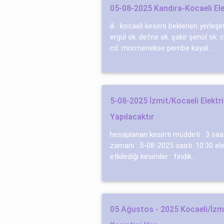
05-08-2025 Kandıra-Kocaeli Ele
ili : kocaeli kesinti beklenen yerleşim 
ergül sk. defne sk. şaki̇r şenol sk.
cd. mormenekse pembe kayal...
5-08-2025 İzmit/Kocaeli Elektri
Yapılacaktır
hesaplanan kesinti müddeti : 3 saa
zamanı : 5-08-2025 saati :10:30 elek
etkilediği kesimler : fındık...
05 Ağustos - 2025 Kocaeli/İzmi