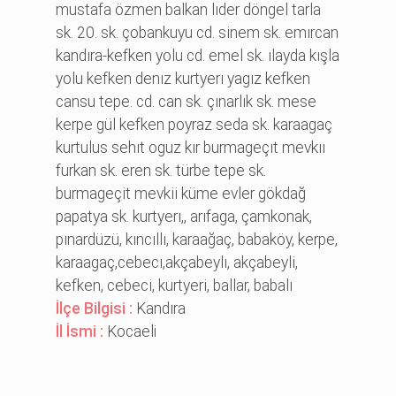
mustafa özmen balkan lıder döngel tarla
sk. 20. sk. çobankuyu cd. si̇nem sk. emırcan
kandıra-kefken yolu cd. emel sk. ılayda kışla
yolu kefken denız kurtyerı yagız kefken
cansu tepe. cd. can sk. çınarlık sk. mese
kerpe gül kefken poyraz seda sk. karaagaç
kurtulus sehıt oguz kır burmageçıt mevkıı
furkan sk. eren sk. türbe tepe sk.
burmageçi̇t mevki̇i̇ küme evler gökdağ
papatya sk. kurtyerı,, arıfaga, çamkonak,
pınardüzü, kıncıllı, karaağaç, babaköy, kerpe,
karaagaç,cebecı,akçabeylı, akçabeyli̇,
kefken, cebeci̇, kurtyeri̇, ballar, babalı
İlçe Bilgisi :
Kandıra
İl İsmi :
Kocaeli