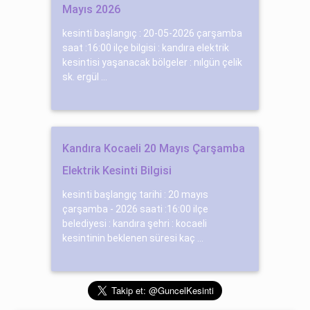
Mayıs 2026
kesinti başlangıç : 20-05-2026 çarşamba
saat :16:00 ilçe bilgisi : kandıra elektrik
kesintisi yaşanacak bölgeler : nılgün çeli̇k
sk. ergül ...
Kandıra Kocaeli 20 Mayıs Çarşamba
Elektrik Kesinti Bilgisi
kesinti başlangıç tarihi : 20 mayıs
çarşamba - 2026 saati :16:00 ilçe
belediyesi : kandıra şehri : kocaeli
kesintinin beklenen süresi kaç ...