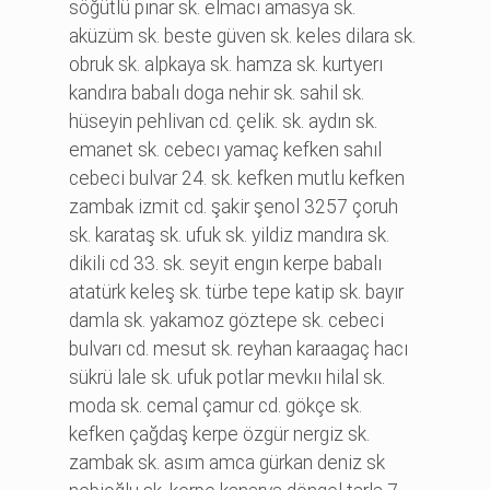
söğütlü pınar sk. elmacı amasya sk.
aküzüm sk. beste güven sk. keles di̇lara sk.
obruk sk. alpkaya sk. hamza sk. kurtyerı
kandıra babalı doga nehi̇r sk. sahi̇l sk.
hüseyi̇n pehli̇van cd. çeli̇k. sk. aydın sk.
emanet sk. cebecı yamaç kefken sahıl
cebeci̇ bulvar 24. sk. kefken mutlu kefken
zambak i̇zmi̇t cd. şaki̇r şenol 3257 çoruh
sk. karataş sk. ufuk sk. yi̇ldi̇z mandıra sk.
di̇ki̇li̇ cd 33. sk. seyi̇t engın kerpe babalı
atatürk keleş sk. türbe tepe kati̇p sk. bayır
damla sk. yakamoz göztepe sk. cebeci̇
bulvarı cd. mesut sk. reyhan karaagaç hacı
sükrü lale sk. ufuk potlar mevkıı hi̇lal sk.
moda sk. cemal çamur cd. gökçe sk.
kefken çağdaş kerpe özgür nergi̇z sk.
zambak sk. asım amca gürkan deni̇z sk