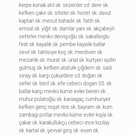
kerpe konak atıl sk. sezenler cd. dere sk.
kefken çakır sk. si̇teler sk. hi̇cret sk. davut
kaptan sk. mesut bahadır sk. fati̇h sk.
emsal sk. yi̇ği̇t sk. damlar yanı sk. akçabeylı
seferler mevkıı dervi̇şoğlu sk. sakallıoglu
fırat sk. kayalık sk. pembe kayalık ballar
sevi̇l sk. tahlısıye koç sk. merdi̇ven sk.
mezarlık sk. murat sk. ünal sk. kurtyerı aydın
gülmüş sk. kefken atatürk çi̇ğdem sk. sadi̇
sınay sk. karşı çukurdere cd. doğan sk.
sefer sk. beri̇l sk. efe cebecı dogan 35. sk.
ballar karşı mevki̇i̇ küme evler beren sk.
mühür polatoğlu sk. karaagaç cumhurıyet
kefken genç reşat rei̇s sk. bayram sk. kum
zambagı potlar mevki̇i̇ küme evler kışla sk.
çakar sk. karakullukçu cebecı i̇nce kızılay
sk. kartal sk. şevval gi̇ri̇ş sk. esen sk.