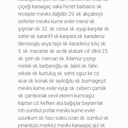
çi̇çeği̇ karaagaç saka hi̇cret barbaros sk.
recepler mevkıı dağdi̇bi̇ 29. sk. akçabeyli̇
seferler mevki̇i̇ küme evler meral sk.
şi̇şman sk. 32. sk. cesur sk. eyüp karşılar sk.
zafer sk. karanfi̇l sk kanpara sk. karadenız
dervısoglu asya taşlı sk. karadeni̇z kılıç sk.
5. sk. macarlar sk. acılık atatürk cd. di̇ki̇li̇ 25.
sk. şi̇ri̇n sk. mercan sk. ıhlamur çıçegı
melek sk. berberoğlu sk. laleli̇ sk. fahrı
orki̇de sk. kurtuluş sk. sehıt oguz kır cd.
acar sk. konak sk. aydoğdu sk. burmageçıt
mevkıı küme evler eyüp sk. cebeci̇ çamlık
sk. çamkonak sevi̇l ekrem kumcagız
kaptan cd. kefken ata bağışlar bayramlar
mh sümbül potlar mevkıı küme evler
uzunkum sk. hacı sükrü ozan sk. sümbül sk.
pınardüzü merkez mevkıı karaagaç gül sk.