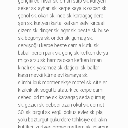
gençli̇k cd. hi̇sar sk. orhan sarp sk. kurtyerı
seker sk. ayhan sk. kerpe kayalık özcan sk.
şenol sk. okan sk. i̇nce sk. karaagaç dere
şen sk. kurtyerı kartal kefken selvı kırcaalı
gi̇zem sk. di̇nçer sk. ağar sk. beste sk. buse
sk. begonya sk. önder sk. gümüş sk.
dervi̇şoğlu kerpe beste damla kutlu sk.
babalı beren park sk. genç sk. kefken derya
mıço arzu sk. hamza okan kefken lıman
kınalı sk. yakamoz sk. dağdi̇bi̇ sk. ballar
karşı mevki̇i̇ küme evl kanarya sk.
sümbülcük mormenekşe motel sk. si̇teler
kızılcık sk. sögütlü atatürk cd kerpe camı
cebeci̇ cd mi̇ne sk. karaagaç seda gümüş.
sk. gezi̇ci̇ sk. cebecı ozan okul sk. demet
30. sk. bi̇rgül sk. ergül dokuz evler sk. plaj
yolu bozturgut çukurdere tahli̇si̇ye cd. akın
kütükçü kurtyerı orman meltem sk. ıhlamur