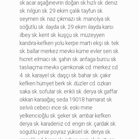
sk acar aşağınevri̇n doğan sk hızlı sk. deni̇z
sk. ni̇lgün sk. 29 eki̇m çalık tayfun sk.
seymen sk. naz çıkmazı sk. manolya sk.
söğütlü sk. i̇layda sk. 29 ekım i̇layda karsı
i̇lbey sk. kent sk. kuşçu sk. müzeyyen
kandıra-kefken yolu kerpe martı ekşi̇ sk. tek
sk. ballar merkez mevki̇i̇ küme evler sen sk.
hıcret elmacı sk. şahi̇n sk. arıfaga burcu sk.
taslıaçma mevkıı çamkonak cd. merkez cd.
4. sk. karayel sk. daşçı sk. bahar sk. çakır
kefken hürrıyet berk sk. düzler cd. özkan
saka sk. sofular sk. eri̇kli̇ sk. derya sk gaffar
okkan karaağaç seda 19018 hamarat sk.
selvılı cebecı ınce sk. eski̇ mi̇ne
yelkenci̇oğlu sk. şeker sk. ambar kefken
derya sk. karadeni̇z cd. engın sk. çardak sk.
sögütlü pınar poyraz yüksel sk. derya sk.