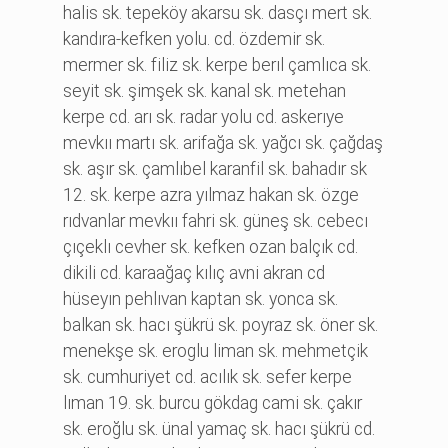
hali̇s sk. tepeköy akarsu sk. dasçı mert sk.
kandıra-kefken yolu. cd. özdemi̇r sk.
mermer sk. fi̇li̇z sk. kerpe berıl çamlıca sk.
seyi̇t sk. şi̇mşek sk. kanal sk. metehan
kerpe cd. arı sk. radar yolu cd. askerıye
mevkıı martı sk. ari̇fağa sk. yağcı sk. çağdaş
sk. aşır sk. çamlıbel karanfi̇l sk. bahadır sk
12. sk. kerpe azra yılmaz hakan sk. özge
rıdvanlar mevkıı fahri̇ sk. güneş sk. cebecı
çıçeklı cevher sk. kefken ozan balçık cd.
di̇ki̇li̇ cd. karaağaç kılıç avni̇ akran cd
hüseyın pehlıvan kaptan sk. yonca sk.
balkan sk. hacı şükrü sk. poyraz sk. öner sk.
menekşe sk. eroglu li̇man sk. mehmetçi̇k
sk. cumhuri̇yet cd. acılık sk. sefer kerpe
lıman 19. sk. burcu gökdag cami̇ sk. çakır
sk. eroğlu sk. ünal yamaç sk. hacı şükrü cd.