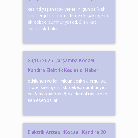
kesinti yaşanacak yerler : nılgün çeli̇k sk.
kınalı ergül sk. motel defne sk. şaki̇r şenol
sk. cebecı cumhurıyet cd. 6. sk. kadı
konağı sk. halıs ...
20/05 2026 Çarşamba Kocaeli
Kandıra Elektrik Kesintisi Haberi
etkilenen yerler : nılgün çeli̇k sk. ergül sk.
motel şaki̇r şenol sk. cebecı cumhurıyet
cd. 6. sk. kadı konağı sk. demokrası sınem
sen esen ballar...
Elektrik Arızası :Kocaeli Kandıra 20