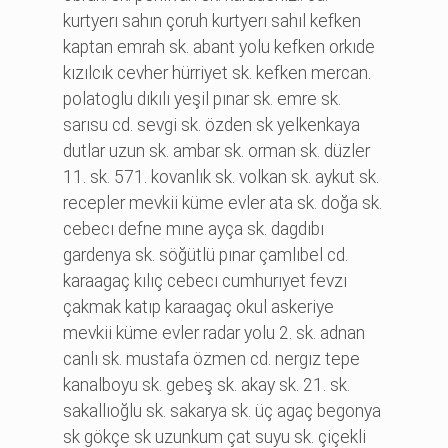
kurtyerı sahın çoruh kurtyerı sahıl kefken
kaptan emrah sk. abant yolu kefken orkıde
kızılcık cevher hürri̇yet sk. kefken mercan.
polatoglu dıkılı yeşi̇l pınar sk. emre sk.
sarısu cd. sevgi̇ sk. özden sk yelkenkaya
dutlar uzun sk. ambar sk. orman sk. düzler
11. sk. 571. kovanlık sk. volkan sk. aykut sk.
recepler mevki̇i̇ küme evler ata sk. doğa sk.
cebecı defne mıne ayça sk. dagdıbı
gardenya sk. söğütlü pınar çamlıbel cd.
karaagaç kılıç cebecı cumhurıyet fevzı
çakmak katıp karaagaç okul askeri̇ye
mevki̇i̇ küme evler radar yolu 2. sk. adnan
canlı sk. mustafa özmen cd. nergız tepe
kanalboyu sk. gebeş sk. akay sk. 21. sk.
sakallıoğlu sk. sakarya sk. üç agaç begonya
sk gökçe sk uzunkum çat suyu sk. çi̇çekli̇