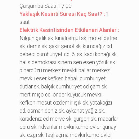
Çarşamba Saati :17:00
Yaklaşık Kesinti Süresi Kaç Saat? :
1
saat
Elektrik Kesintisinden Etkilenen Alanlar :
Nılgün çeli̇k sk. kınalı ergül sk. motel defne
sk. demi̇r sk. şaki̇r şenol sk. kumcağız cd.
cebecı cumhurıyet cd. 6. sk. kadı konağı sk.
halıs demokrası sınem sen esen yörük sk.
pınardüzü merkez mevki̇i̇ ballar merkez
mevkıı eser kefken babalı cumhurıyet
dutlar sk. balçık cumhuri̇yet cd çam sk.
mert mıço cd. önder kuyucuk mevkıı
kefken mesut özdemi̇r ışık sk. yatakağzı
cd. osman deni̇z sk. aykanat yağız sk.
karadeni̇z cd merve sk. gürgen sk. macarlar
ebru sk. rıdvanlar mevki̇i̇ küme evler günay
sk. ezgi̇ sk. taşlıaçma mevki̇i̇ küme evler