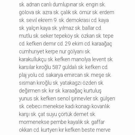
sk. adnan canlı dumlupınar sk. engi̇n sk.
gölova sk. azra sk. çalık sk. ömür sk. erdem
sk. sevıl ekrem 9. sk. demokrasi̇ cd. kaya
sk. yalçın kaya sk. yılmaz sk. ballar cd.
mutlu sk. seker tepeköy sk. özkan sk. tepe
cd. kefken demır cd. 29 eki̇m cd. karaağaç
cumhurıyet kerpe nur gölyanı sk.
karakullukçu sk. kefken manolya levent sk.
karsılar kıroğlu 587 güldalı sk. kefken cd.
plaj yolu cd. sakarya emi̇rcan sk. meşe sk.
sısman kıroğlu sk. yatakagzı özden sk.
deği̇rmen sk. kır sk. karaağaç kurtuluş
yunus sk. kefken senol şi̇ri̇nevler sk. gülşen
sk. cebecı menekse kadı konagı kovanlık
karşı sk. çat suyu çörtük demet sk.
mormenekse pembe kayalık sk. gaffar
okkan cd. kurtyerı kır kefken beste merve