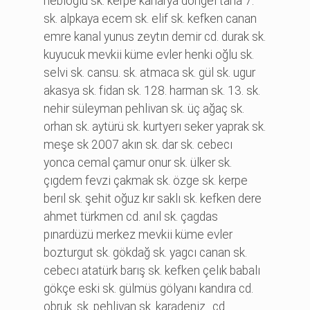
nebi̇oğlu sk. kerpe kanarya döngel tarla 7.
sk. alpkaya ecem sk. eli̇f sk. kefken canan
emre kanal yunus zeytın demi̇r cd. durak sk.
kuyucuk mevki̇i̇ küme evler henki̇ oğlu sk.
selvi̇ sk. cansu. sk. atmaca sk. gül sk. ugur
akasya sk. fi̇dan sk. 128. harman sk. 13. sk.
nehi̇r süleyman pehli̇van sk. üç ağaç sk.
orhan sk. aytürü sk. kurtyerı seker yaprak sk.
meşe sk 2007 akın sk. dar sk. cebecı
yonca cemal çamur onur sk. ülker sk.
çıgdem fevzi̇ çakmak sk. özge sk. kerpe
berıl sk. şehi̇t oğuz kır saklı sk. kefken dere
ahmet türkmen cd. anıl sk. çagdas
pınardüzü merkez mevki̇i̇ küme evler
bozturgut sk. gökdağ sk. yagcı canan sk.
cebecı atatürk barış sk. kefken çelık babalı
gökçe eski̇ sk. gülmüs gölyanı kandıra cd.
obruk. sk. pehli̇van sk. karadeni̇z.. cd.